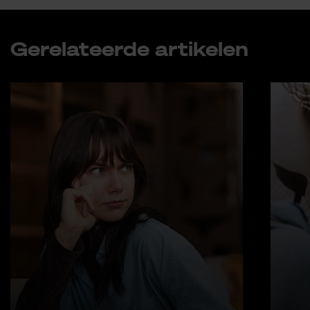
Ge­re­la­teer­de ar­ti­ke­len