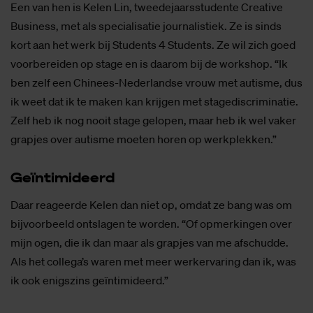
Een van hen is Kelen Lin, tweedejaarsstudente Creative
Business, met als specialisatie journalistiek. Ze is sinds
kort aan het werk bij Students 4 Students. Ze wil zich goed
voorbereiden op stage en is daarom bij de workshop. “Ik
ben zelf een Chinees-Nederlandse vrouw met autisme, dus
ik weet dat ik te maken kan krijgen met stagediscriminatie.
Zelf heb ik nog nooit stage gelopen, maar heb ik wel vaker
grapjes over autisme moeten horen op werkplekken.”
Ge­ïn­ti­mi­deerd
Daar reageerde Kelen dan niet op, omdat ze bang was om
bijvoorbeeld ontslagen te worden. “Of opmerkingen over
mijn ogen, die ik dan maar als grapjes van me afschudde.
Als het collega’s waren met meer werkervaring dan ik, was
ik ook enigszins geïntimideerd.”