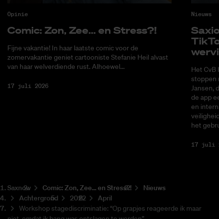
Opinie
Nieuws
Co­mic: Zon, Zee... en Stress?!
Saxi­
Tik­T
Fijne vakantie! In haar laatste comic voor de
wer­v
zomervakantie geniet cartooniste Stefanie Heil alvast
van haar welverdiende rust. Alhoewel...
Het CvB 
stoppen 
17 juli 2026
Jansen, 
de app ee
en intern
veilighei
het gebru
17 juli 
Saxnow
Co­mic: Zon, Zee... en Stress?!
Nieuws
Achtergrond
2022
April
Workshop stagediscriminatie: “Op grapjes reageerde ik maar
niet, omdat ik bang was ontslagen te worden”