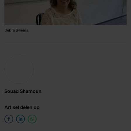
Debra Sweers.
Sou­ad Sha­moun
Ar­ti­kel de­len op