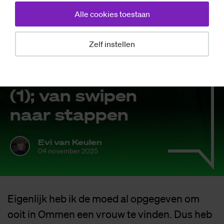
Alle cookies toestaan
Zelf instellen
Mensen
Evi’s Da­te­leed
(1); van swi­pen
naar stap­pen
Evi van Keulen
04 november 2025
Eigenlijk heb ik de moed al opgegeven om
ooit in Ommen een vrouw te vinden. Dus heb