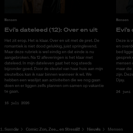
Mensen
Mensen
Evi’s da­te­leed (12): Over en uit
Evi’s 
Het zit erop. Het is klaar. Over en uit met de pret. De
Deze is v
romantiek is niet dood gelukkig, juist springlevend.
en overde
Maar deze rubriek is wel eindig en dat einde is nu
bed ligge
aangebroken. Na 12 afleveringen is het klaar met
gesprek 
dateleed. In mijn dateleven gaat het nog steeds
mensen di
bijzonder goed. Door de sleutel van haar huis aan mijn
maar die
sleutelbos kan ik naar binnen wanneer ik wil. We
zijn. Dez
hebben een waslijst aan activiteiten die we nog gaan
Djay.
doen en er liggen zelfs plannen om samen op vakantie
te gaan.
24 juni 
16 juli 2026
Saxnow
Co­mic: Zon, Zee... en Stress?!
Nieuws
Mensen