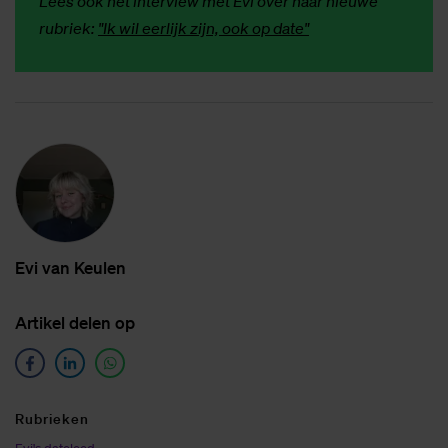
Lees ook het interview met Evi over haar nieuwe
rubriek:
"Ik wil eerlijk zijn, ook op date"
Evi van Keu­len
Ar­ti­kel de­len op
Ru­brie­ken