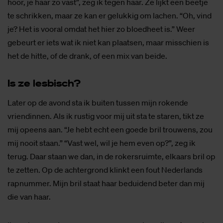
hoor, je haar zo vast”, zeg ik tegen haar. Ze lijkt een beetje
te schrikken, maar ze kan er gelukkig om lachen. “Oh, vind
je? Het is vooral omdat het hier zo bloedheet is.” Weer
gebeurt er iets wat ik niet kan plaatsen, maar misschien is
het de hitte, of de drank, of een mix van beide.
Is ze les­bisch?
Later op de avond sta ik buiten tussen mijn rokende
vriendinnen. Als ik rustig voor mij uit sta te staren, tikt ze
mij opeens aan. “Je hebt echt een goede bril trouwens, zou
mij nooit staan.” “Vast wel, wil je hem even op?”, zeg ik
terug. Daar staan we dan, in de rokersruimte, elkaars bril op
te zetten. Op de achtergrond klinkt een fout Nederlands
rapnummer. Mijn bril staat haar beduidend beter dan mij
die van haar.