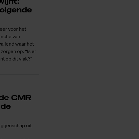
ijnt:
 volgende
eer voor het
unctie van
vallend waar het
 zorgen op. “Is er
t op dit vlak?”
t de CMR
 de
eggenschap uit