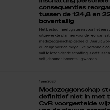
Inschatting personele
consequenties reorgan
tussen de 124,8 en 22
boventallig
Het bestuur heeft gisteren voor het eerst
uitgewerkte plannen voor de reorganisat
medezeggenschap gedeeld. Daaruit word
duidelijk over de mogelijke personele c
valt te lezen dat de schatting is dat tusse
voltijdsbanen boventallig worden.
1 juni 2026
Medezeggenschap s
definitief niet in met
CvB voorgestelde wij