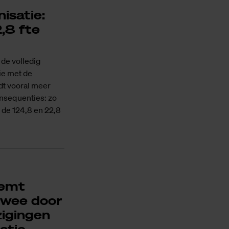
isatie:
,8 fte
 de volledig
ie met de
t vooral meer
onsequenties: zo
n de 124,8 en 22,8
temt
 twee door
zigingen