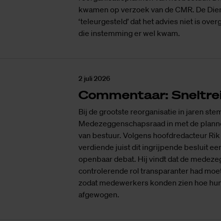
kwamen op verzoek van de CMR. De Dien
‘teleurgesteld’ dat het advies niet is ov
die instemming er wel kwam.
2 juli 2026
Commentaar: Sneltre
Bij de grootste reorganisatie in jaren st
Medezeggenschapsraad in met de planne
van bestuur. Volgens hoofdredacteur Rik
verdiende juist dit ingrijpende besluit ee
openbaar debat. Hij vindt dat de medez
controlerende rol transparanter had moe
zodat medewerkers konden zien hoe hun
afgewogen.