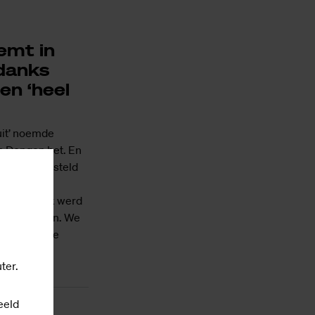
emt in
ndanks
en ‘heel
uit’ noemde
 Dongen het. En
en teleurgesteld
en de
iteindelijk werd
n voor Saxion. We
 geven in de
ter.
eeld