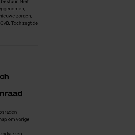
 bestuur. Niet
 weggenomen,
 nieuwe zorgen,
CvB. Toch zegt de
och
enraad
apsraden
hap om vorige
ie adviezen