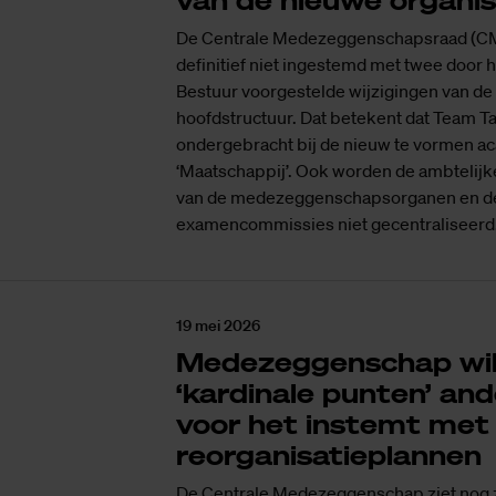
van de nieuwe organis
De Centrale Medezeggenschapsraad (CM
definitief niet ingestemd met twee door 
Bestuur voorgestelde wijzigingen van d
hoofdstructuur. Dat betekent dat Team Ta
ondergebracht bij de nieuw te vormen a
‘Maatschappij’. Ook worden de ambtelij
van de medezeggenschapsorganen en d
examencommissies niet gecentraliseerd
19 mei 2026
Medezeggenschap wil
‘kardinale punten’ and
voor het instemt met
reorganisatieplannen
De Centrale Medezeggenschap ziet nog z