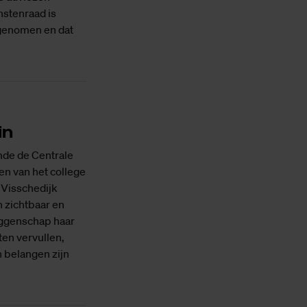
stenraad is
ergenomen en dat
in
emde de Centrale
n van het college
 Visschedijk
n zichtbaar en
eggenschap haar
ten vervullen,
 belangen zijn