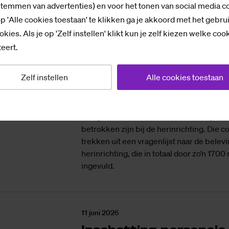
25 juni 2026
stemmen van advertenties) en voor het tonen van social media c
Onderzoek naar belev
p 'Alle cookies toestaan' te klikken ga je akkoord met het gebru
reorganisatie: medew
okies. Als je op 'Zelf instellen' klikt kun je zelf kiezen welke coo
redelijk positief over 
eert.
werk kunnen doen, mi
betrokkenheid
Zelf instellen
Alle cookies toestaan
Medewerkers van Saxion vinden dat ze 
behoorlijk kunnen blijven doen tijdens d
reorganisatie. Minder enthousiast zijn ze
betrokken zijn bij de herinrichting. Die c
trekken uit een vragenlijst naar de belev
herinrichting, die in totaal door zo’n 17
ingevuld.
11 juni 2026