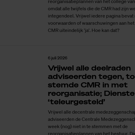
reorganisatieplannen van het college van
omdat alle twijfels die de CMR had zijn
integendeel. Vrijwel iedere pagina bevat
voorwaarden of waarschuwingen aan het 
CMR uiteindelijk 'ja'. Hoe kan dat?
6 juli 2026
Vrijwel alle deelraden
adviseerden tegen, t
stemde CMR in met
reorganisatie; Dienst
‘teleurgesteld’
Vrijwel alle decentrale medezeggensch
adviseerden de Centrale Medezeggensc
week (nog) niet in te stemmen met de
reorganisatieplannen van het bestuur. D