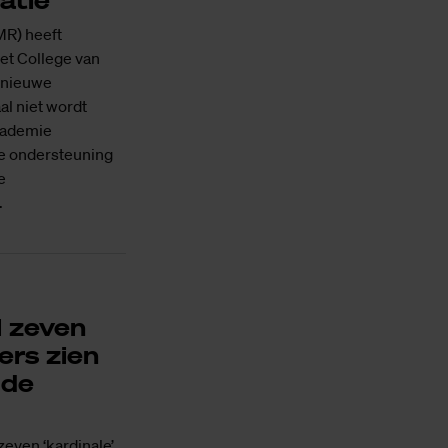
atie
R) heeft
het College van
e nieuwe
al niet wordt
cademie
ke ondersteuning
e
.
 zeven
ers zien
 de
even ‘kardinale’