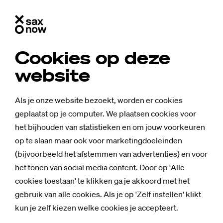
Cookies op deze
Nieuws
website
De mensen van
Als je onze website bezoekt, worden er cookies
geplaatst op je computer. We plaatsen cookies voor
Alle categorieën
het bijhouden van statistieken en om jouw voorkeuren
op te slaan maar ook voor marketingdoeleinden
(bijvoorbeeld het afstemmen van advertenties) en voor
Mensen
24 september 2020
het tonen van social media content. Door op 'Alle
De (nieuwe) mensen van Saxion: "Ik had
cookies toestaan' te klikken ga je akkoord met het
al lang doodgeschoten kunnen zijn"
gebruik van alle cookies. Als je op 'Zelf instellen' klikt
kun je zelf kiezen welke cookies je accepteert.