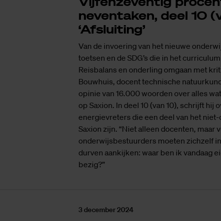
Vijfenzeventig procen
neventaken, deel 10 (v
‘Afsluiting’
Van de invoering van het nieuwe onderwi
toetsen en de SDG’s die in het curriculu
Reisbalans en onderling omgaan met krit
Bouwhuis, docent technische natuurkund
opinie van 16.000 woorden over alles w
op Saxion. In deel 10 (van 10), schrijft hij 
energievreters die een deel van het nie
Saxion zijn. “Niet alleen docenten, maar 
onderwijsbestuurders moeten zichzelf in
durven aankijken: waar ben ik vandaag e
bezig?”
3 december 2024