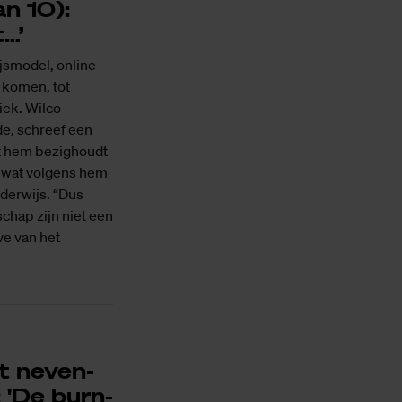
n 10):
t…’
jsmodel, online
m komen, tot
iek. Wilco
e, schreef een
at hem bezighoudt
ij wat volgens hem
derwijs. “Dus
hap zijn niet een
ve van het
nt ne­ven­
: 'De burn-