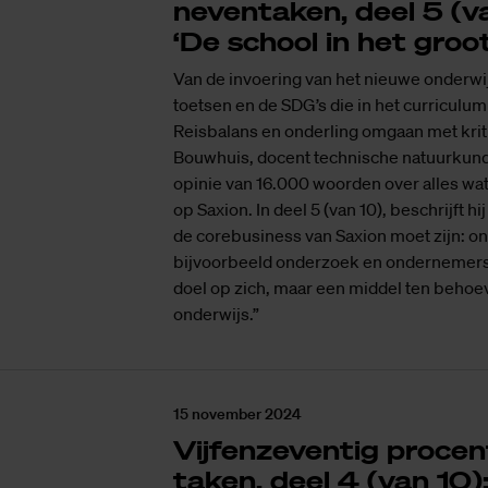
neventaken, deel 5 (va
‘De school in het groo
Van de invoering van het nieuwe onderwi
toetsen en de SDG’s die in het curriculu
Reisbalans en onderling omgaan met krit
Bouwhuis, docent technische natuurkund
opinie van 16.000 woorden over alles w
op Saxion. In deel 5 (van 10), beschrijft h
de corebusiness van Saxion moet zijn: on
bijvoorbeeld onderzoek en ondernemersc
doel op zich, maar een middel ten behoe
onderwijs.”
15 november 2024
Vijf­en­ze­ven­tig pro­ce
ta­ken, deel 4 (van 10)