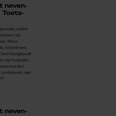
nt ne­­ven­
: Toets-
jsmodel, online
m komen, tot
iek. Wilco
e, schreef een
at hem bezighoudt
er zijn frustratie
issies worden
 controleren, dan
?!”
nt ne­ven­