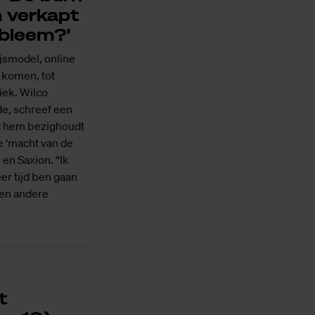
n verkapt
bleem?'
jsmodel, online
m komen, tot
iek. Wilco
e, schreef een
at hem bezighoudt
de ‘macht van de
 en Saxion. “Ik
er tijd ben gaan
 en andere
t