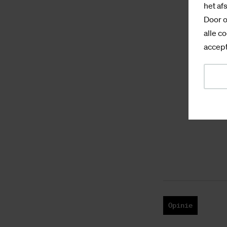
het af
Door o
alle co
accept
Opinie