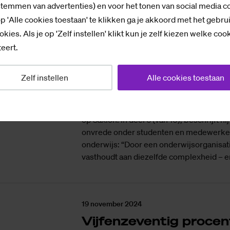
stemmen van advertenties) en voor het tonen van social media c
neventaken, deel 6 (v
p 'Alle cookies toestaan' te klikken ga je akkoord met het gebru
Onderwijspolitiek: co
okies. Als je op 'Zelf instellen' klikt kun je zelf kiezen welke coo
en corruptie?
eert.
Van de invoering van het nieuwe onderwi
toetsen en de SDG’s die in het curriculu
Zelf instellen
Alle cookies toestaan
Reisbalans en onderling omgaan met krit
Bouwhuis, docent technische natuurkund
opinie van 16.000 woorden over alles w
op Saxion. In deel 6 (van 10), beschrijft h
onvrede onder studenten en medewerker
onderwijs: “Door een onderwijsorganisatie
vasthoudt aan diezelfde complexheid – e
19 november 2024
Vijfenzeventig procen