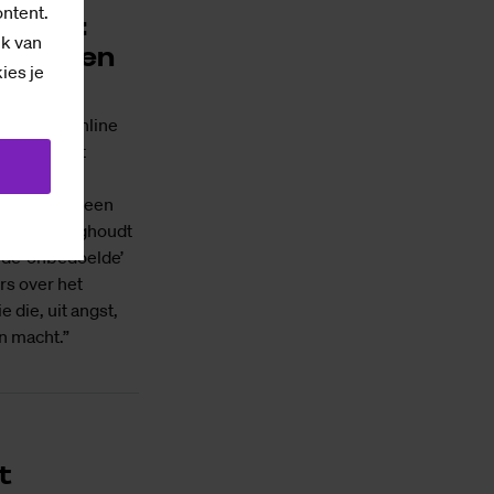
ontent.
an 10):
ik van
mplotten
kies je
jsmodel, online
m komen, tot
iek. Wilco
e, schreef een
at hem bezighoudt
ij de ‘onbedoelde’
s over het
 die, uit angst,
n macht.”
t