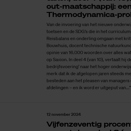
out-maatschappij: ee
Thermodynamica-pro
Van de invoering van het nieuwe onderwi
toetsen en de SDG’s die in het curriculu
Reisbalans en onderling omgaan met krit
Bouwhuis, docent technische natuurkund
opinie van 16.000 woorden over alles w
op Saxion. In deel 4 (van 10), vertaalt hij 
bedrijfsvoering’ naar het hoger onderwijs
merk dat ik de afgelopen jaren steeds me
besteden aan het pleasen van managers
afdelingen – en ik word er uitgeput van...”
12 november 2024
Vijfenzeventig procen