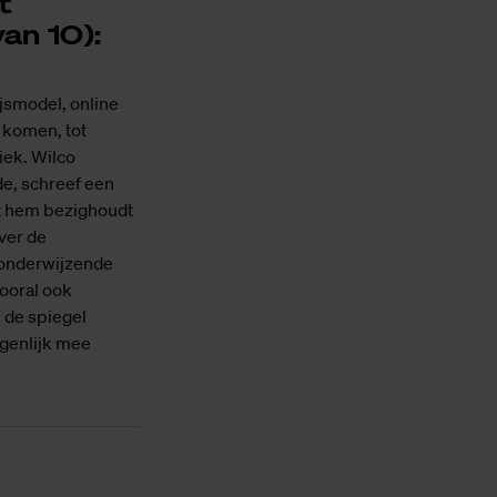
t
an 10):
jsmodel, online
m komen, tot
iek. Wilco
e, schreef een
at hem bezighoudt
over de
t-onderwijzende
vooral ook
 de spiegel
igenlijk mee