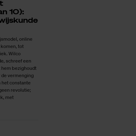
t
an 10):
rwijskunde
jsmodel, online
m komen, tot
iek. Wilco
e, schreef een
at hem bezighoudt
ver de vermenging
 het constante
geen revolutie;
jk, met