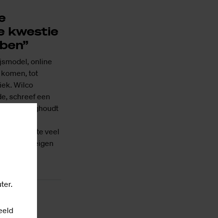
e
e kwestie
bben”
jsmodel, online
m komen, tot
iek. Wilco
e, schreef een
at hem bezighoudt
ij waarom
en. “Er is te veel
de is een eigen
ter.
eeld
t