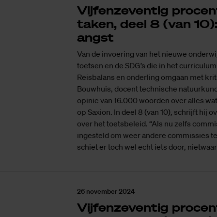
Vijf­­en­­ze­­ven­­tig pro­­ce
ta­­ken, deel 8 (van 10)
angst
Van de invoering van het nieuwe onderwi
toetsen en de SDG’s die in het curriculu
Reisbalans en onderling omgaan met krit
Bouwhuis, docent technische natuurkund
opinie van 16.000 woorden over alles w
op Saxion. In deel 8 (van 10), schrijft hij ov
over het toetsbeleid. “Als nu zelfs comm
ingesteld om weer andere commissies te
schiet er toch wel echt iets door, nietwaar
26 november 2024
Vijf­en­ze­ven­tig pro­ce