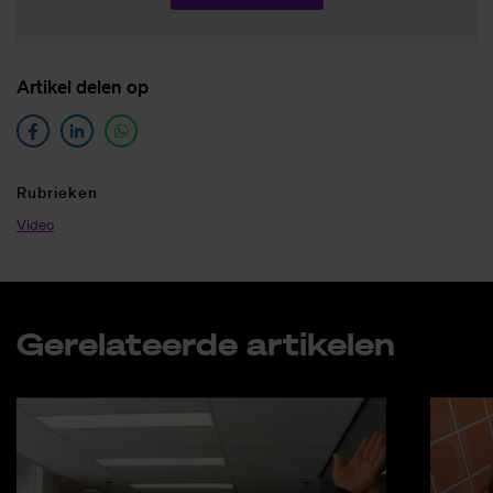
Ar­ti­kel de­len op
Ru­brie­ken
Video
Ge­re­la­teer­de ar­ti­ke­len