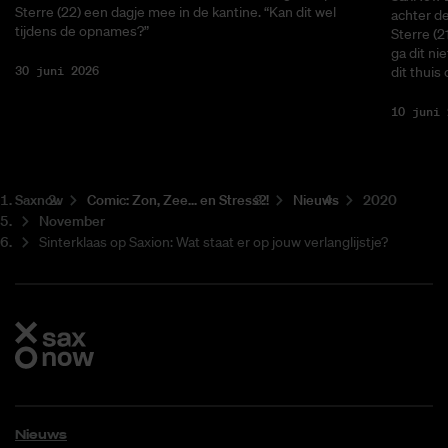
Sterre (22) een dagje mee in de kantine. “Kan dit wel
achter de
tijdens de opnames?”
Sterre (2
ga dit ni
30 juni 2026
dit thuis
10 juni 
Saxnow
Co­mic: Zon, Zee... en Stress?!
Nieuws
2020
November
Sinterklaas op Saxion: Wat staat er op jouw verlanglijstje?
Nieuws