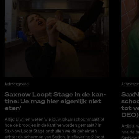
Achtergrond
Achtergr
Saxnow Loopt Sta­ge in de kan­
SaxNo
ti­ne: ‘Je mag hier ei­gen­lijk niet
schoo
eten'
tot ve
DEO)
Altijd al willen weten wie jouw lokaal schoonmaakt of
hoe de broodjes in de kantine worden gemaakt? In
Altijd al
SaxNow Loopt Stage onthullen we de geheimen
hoe de b
achter de schermen van Saxion. In aflevering 2 loopt
SaxNow L