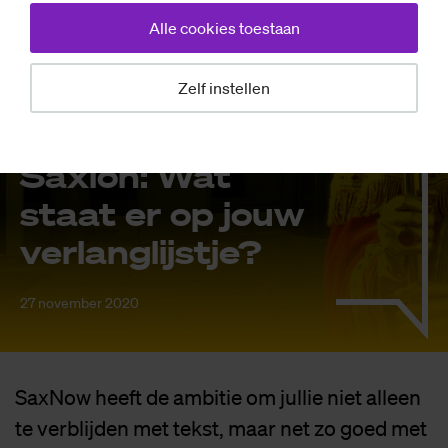
Alle cookies toestaan
Zelf instellen
Nieuws
Sin­ter­klaas op
Saxi­on: Wat
staat er op jouw
ver­lang­lijst­je?
27 november 2020
SaxNow heeft de ambitie om jullie niet alleen
te verblijden met tekst, maar net zo goed met