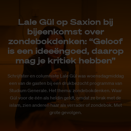
Lale Gül op Saxion bij
bijeenkomst over
zondebokdenken: “Geloof
is een ideeëngoed, daarop
mag je kritiek hebben”
Schrijfster en columniste Lale Gül was woensdagmiddag
een van de gasten bij een drukbezocht programma van
Studium Generale. Het thema: zondebokdenken. Waar
Gül voor de één als heldin geldt, omdat ze brak met de
islam, zien anderen haar als verrader of zondebok. Met
grote gevolgen.