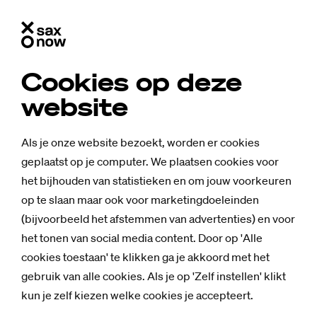
Cookies op deze
Stu­di­um Ge­ne­ra­le
website
Studium Generale biedt een podium voor
Als je onze website bezoekt, worden er cookies
activiteiten op het snijvlak van beroep,
geplaatst op je computer. We plaatsen cookies voor
wetenschap, kunst-cultuur en maatschappij.
het bijhouden van statistieken en om jouw voorkeuren
Elk kwartiel zijn er debatten, lezingen,
op te slaan maar ook voor marketingdoeleinden
powertalks, interviews, praatdiners en
(bijvoorbeeld het afstemmen van advertenties) en voor
talkshows over allerlei brandende kwesties.
het tonen van social media content. Door op 'Alle
cookies toestaan' te klikken ga je akkoord met het
gebruik van alle cookies. Als je op 'Zelf instellen' klikt
Ar­ti­ke­len over SG
kun je zelf kiezen welke cookies je accepteert.