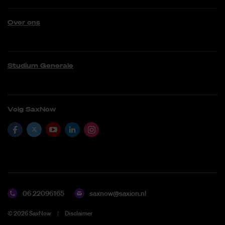
Over ons
Studium Generale
Volg SaxNow
06 22096165
saxnow@saxion.nl
©
2026
SaxNow
Disclaimer