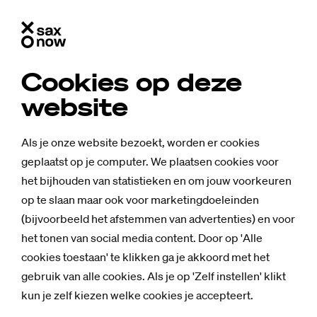
Cookies op deze
Nieuws
website
Meerdere categorieën
Als je onze website bezoekt, worden er cookies
geplaatst op je computer. We plaatsen cookies voor
het bijhouden van statistieken en om jouw voorkeuren
Achtergrond
16 juli 2026
op te slaan maar ook voor marketingdoeleinden
Alledaags Saxion: Plantmanagement
(bijvoorbeeld het afstemmen van advertenties) en voor
het tonen van social media content. Door op 'Alle
cookies toestaan' te klikken ga je akkoord met het
Achtergrond
gebruik van alle cookies. Als je op 'Zelf instellen' klikt
15 juli 2026
kun je zelf kiezen welke cookies je accepteert.
Hoe student Miguel illegaal werd, toen