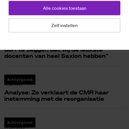
weer legaal, slaagde én mislukte, maar
straks toch weg moet
Alle cookies toestaan
Zelf instellen
Achtergrond
13 juli 2026
In het hok bij studievereniging LiNK: “Ik
durf te zeggen dat wij de leukste
docenten van heel Saxion hebben”
Achtergrond
10 juli 2026
Analyse: Zo verklaart de CMR haar
instemming met de reorganisatie
Achtergrond
30 juni 2026