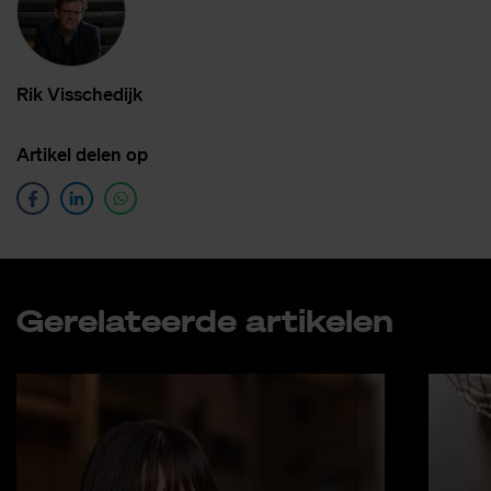
Rik Vis­sche­dijk
Ar­ti­kel de­len op
Ge­re­la­teer­de ar­ti­ke­len