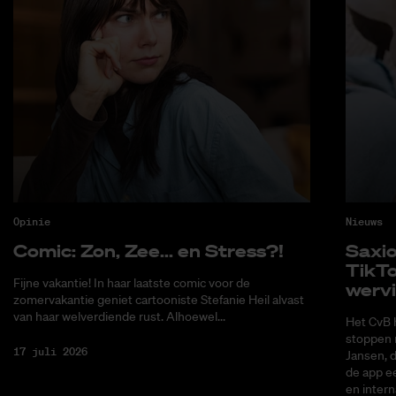
Opinie
Nieuws
Co­mic: Zon, Zee... en Stress?!
Saxi­
Tik­T
Fijne vakantie! In haar laatste comic voor de
wer­v
zomervakantie geniet cartooniste Stefanie Heil alvast
van haar welverdiende rust. Alhoewel...
Het CvB 
stoppen 
17 juli 2026
Jansen, 
de app ee
en intern