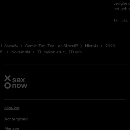
veilighei
het gebru
17 juli 
Saxnow
Co­mic: Zon, Zee... en Stress?!
Nieuws
2020
November
TL-balken eruit, LED erin
Nieuws
Achtergrond
Mensen