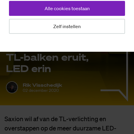
Alle cookies toestaan
Zelf instellen
Nieuws
TL-bal­ken er­uit,
LED erin
Rik Visschedijk
02 december 2020
Saxion wil af van de TL-verlichting en
overstappen op de meer duurzame LED-