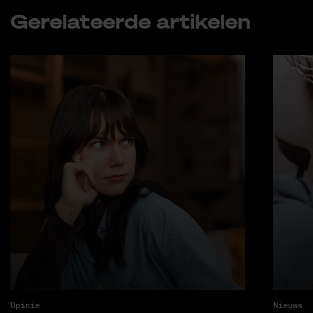
Ge­re­la­teer­de ar­ti­ke­len
Opinie
Nieuws