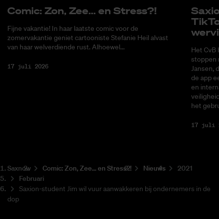
Co­mic: Zon, Zee... en Stress?!
Saxi­
Tik­T
Fijne vakantie! In haar laatste comic voor de
wer­v
zomervakantie geniet cartooniste Stefanie Heil alvast
van haar welverdiende rust. Alhoewel...
Het CvB 
stoppen 
17 juli 2026
Jansen, 
de app ee
en intern
veilighei
het gebru
17 juli 
Saxnow
Co­mic: Zon, Zee... en Stress?!
Nieuws
2021
Februari
Saxion-student Jim wil vuur aanwakkeren bij ondernemers in de
dop