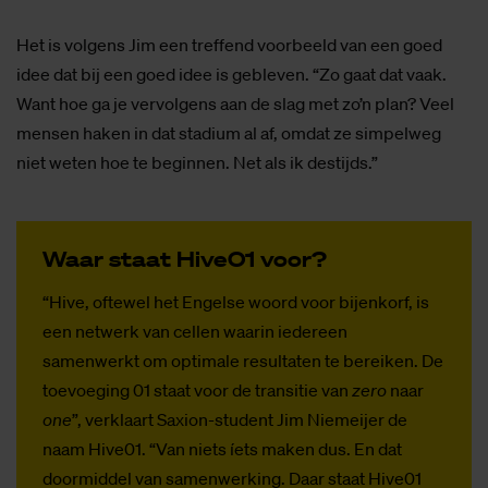
Het is volgens Jim een treffend voorbeeld van een goed
idee dat bij een goed idee is gebleven. “Zo gaat dat vaak.
Want hoe ga je vervolgens aan de slag met zo’n plan? Veel
mensen haken in dat stadium al af, omdat ze simpelweg
niet weten hoe te beginnen. Net als ik destijds.”
Waar staat Hi­ve01 voor?
“Hive, oftewel het Engelse woord voor bijenkorf, is
een netwerk van cellen waarin iedereen
samenwerkt om optimale resultaten te bereiken. De
toevoeging 01 staat voor de transitie van
zero
naar
one
”, verklaart Saxion-student Jim Niemeijer de
naam Hive01. “Van niets íets maken dus. En dat
doormiddel van samenwerking. Daar staat Hive01