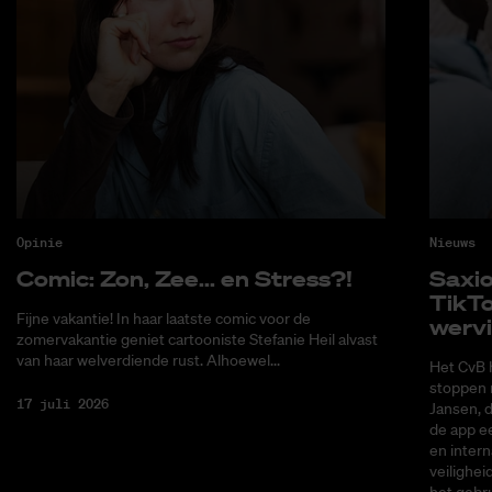
Opinie
Nieuws
Co­mic: Zon, Zee... en Stress?!
Saxi­
Tik­T
Fijne vakantie! In haar laatste comic voor de
wer­v
zomervakantie geniet cartooniste Stefanie Heil alvast
van haar welverdiende rust. Alhoewel...
Het CvB 
stoppen 
17 juli 2026
Jansen, 
de app ee
en intern
veilighei