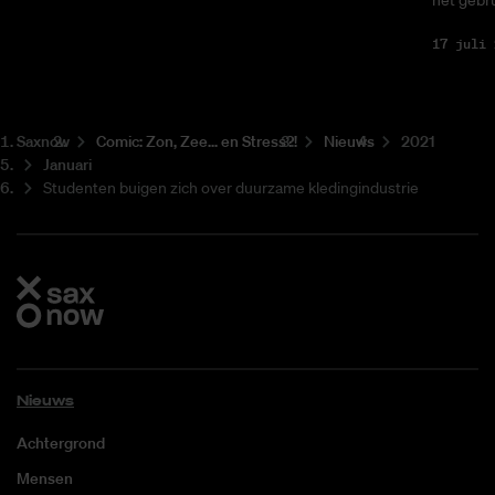
het gebru
17 juli 
Saxnow
Co­mic: Zon, Zee... en Stress?!
Nieuws
2021
Januari
Studenten buigen zich over duurzame kledingindustrie
Nieuws
Achtergrond
Mensen