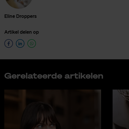
Eli­ne Drop­pers
Ar­ti­kel de­len op
Ge­re­la­teer­de ar­ti­ke­len