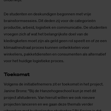
De studenten en deskundigen begonnen met vrije
brainstormsessies. Dit deden zij voor de categorieën
productie, arbeid, logistiek en communicatie. De studenten
vroegen zich af wat het belangrijkste doel van de
kledingketen moet zijn als geld geen rol speelt en of ze een
klimaatneutraal proces kunnen ontwikkelen voor
winkeliers, pakketdiensten en consumenten als alternatief
voor het huidige logistieke proces.
Toe­komst
Volgens de initiatiefnemers zit er toekomst in het project.
Janine Brons: “Bij de Hanzehogeschool kun je met dit
project afstuderen. Van hieruit willen we ook nieuwe
projecten lanceren en we gaan deze thema’s verder
uitwerken met buitenlandse studenten.” Bij Saxion is dat