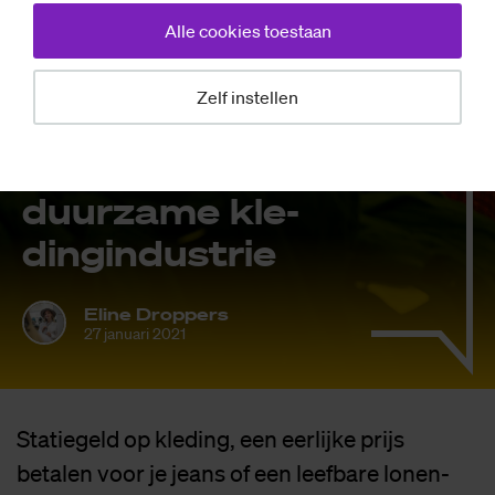
Alle cookies toestaan
Nieuws
Zelf instellen
Stu­den­ten bui­
gen zich over
duur­za­me kle­
ding­in­du­strie
Eline Droppers
27 januari 2021
Statiegeld op kleding, een eerlijke prijs
betalen voor je jeans of een leefbare lonen-