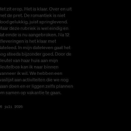
et zit erop. Het is klaar. Over en uit
et de pret. De romantiek is niet
ood gelukkig, juist springlevend.
aar deze rubriek is wel eindig en
at einde is nu aangebroken. Na 12
fleveringen is het klaar met
ateleed. In mijn dateleven gaat het
nog steeds bijzonder goed. Door de
leutel van haar huis aan mijn
leutelbos kan ik naar binnen
wanneer ik wil. We hebben een
aslijst aan activiteiten die we nog
aan doen en er liggen zelfs plannen
om samen op vakantie te gaan.
6 juli 2026