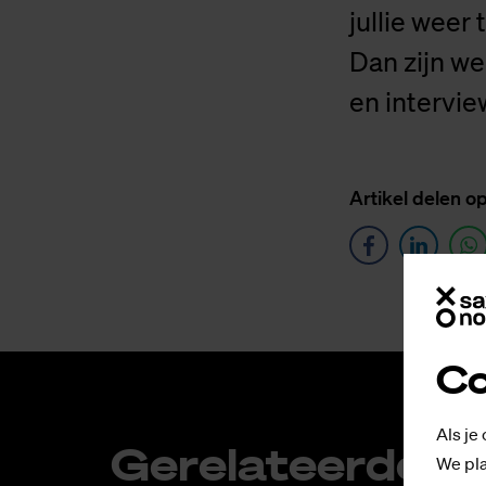
jullie weer
Dan zijn we
en intervie
Ar­ti­kel de­len o
Co
Als je
Ge­re­la­teer­de ar­
We pla