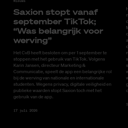
Nieuws
H
Saxi­on stopt van­af
m
sep­tem­ber Tik­Tok;
d
M
“Was be­lang­rijk voor
d
wer­ving”
a
d
Het CvB heeft besloten om per 1 september te
s
stoppen met het gebruik van TikTok. Volgens
s
Karin Jansen, directeur Marketing &
Communicatie, speelt de app een belangrijke rol
w
bij de werving van nationale en internationale
g
studenten. Wegens privacy, digitale veiligheid en
publieke waarden stopt Saxion toch met het
gebruik van de app.
1
17 juli 2026