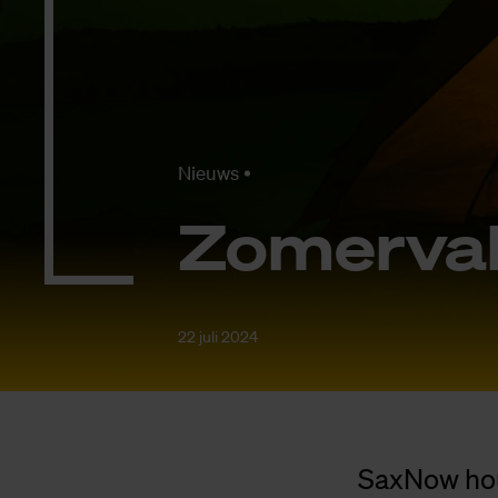
Nieuws
Zo­mer­va­
22 juli 2024
SaxNow hou