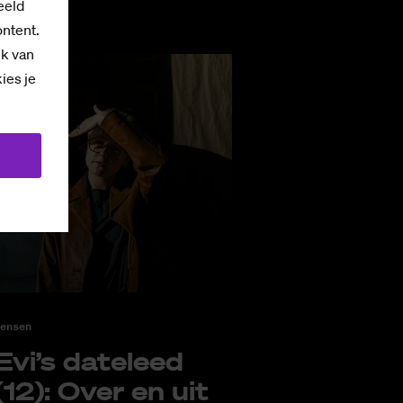
eeld
ontent.
ik van
kies je
ensen
Evi’s da­te­leed
(12): Over en uit