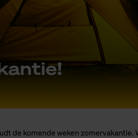
kan­tie!
dt de komende weken zomervakantie. 