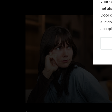
voorke
het af
Door o
alle co
accept