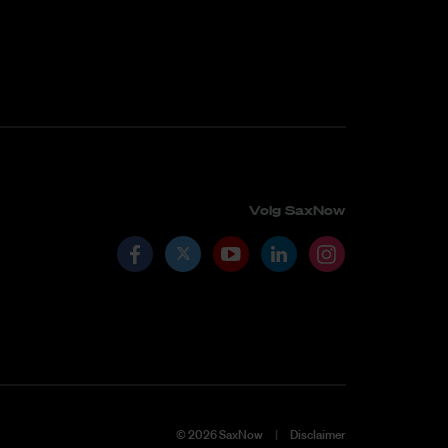
Volg SaxNow
©
2026
SaxNow
Disclaimer