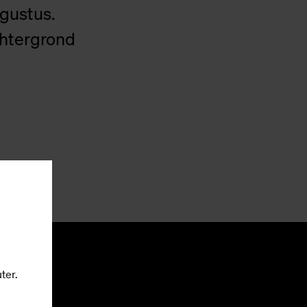
ugustus.
chtergrond
ter.