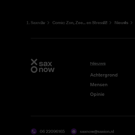
Saxnow
Co­mic: Zon, Zee... en Stress?!
Nieuws
Nieuws
Achtergrond
Mensen
Opinie
06 22096165
saxnow@saxion.nl