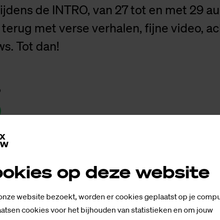
 tijdens de INTRO, van 27 tot en met 29 a
 terug met verse verhalen, fijne video, a
ws. Tot dan!
p
okies op deze website
 onze website bezoekt, worden er cookies geplaatst op je compu
ti­ke­len
atsen cookies voor het bijhouden van statistieken en om jouw