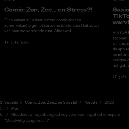
Co­mic: Zon, Zee... en Stress?!
Saxi­
Tik­T
Fijne vakantie! In haar laatste comic voor de
wer­v
zomervakantie geniet cartooniste Stefanie Heil alvast
van haar welverdiende rust. Alhoewel...
Het CvB 
stoppen 
17 juli 2026
Jansen, 
de app ee
en intern
veilighei
het gebru
17 juli 
Saxnow
Co­mic: Zon, Zee... en Stress?!
Nieuws
2023
Mei
Gloednieuw regenboogpad nog voor opening al vol remsporen:
“Moedwillig aangebracht”