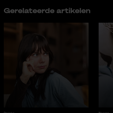
Ge­re­la­teer­de ar­ti­ke­len
Opinie
Nieuws