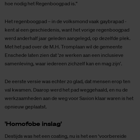
hoe nodig het Regenboogpad is.”
Het regenboogpad – in de volksmond vaak gaybrapad -
kent al een geschiedenis, want het vorige regenboogpad
werd anderhalf jaar geleden aangelegd, op dezelfde plek.
Met het pad over de M.H. Tromplaan wil de gemeente
Enschede laten zien dat 'ze werken aan een inclusieve
samenleving, waar iedereen zichzelf kan en mag zijn'.
De eerste versie was echter zo glad, dat mensen erop ten
val kwamen. Daarop werd het pad weggehaald, en nu de
werkzaamheden aan de weg voor Saxion klaar waren is het
opnieuw geplaatst.
'Ho­mo­fo­be in­slag'
Destijds was het een coating, nu is het een ‘voorbereide