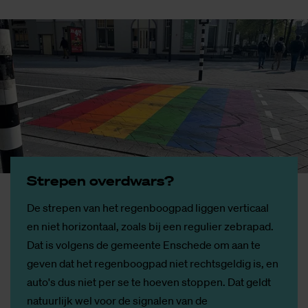
Stre­pen over­dwars?
De strepen van het regenboogpad liggen verticaal
en niet horizontaal, zoals bij een regulier zebrapad.
Dat is volgens de gemeente Enschede om aan te
geven dat het regenboogpad niet rechtsgeldig is, en
auto's dus niet per se te hoeven stoppen. Dat geldt
natuurlijk wel voor de signalen van de