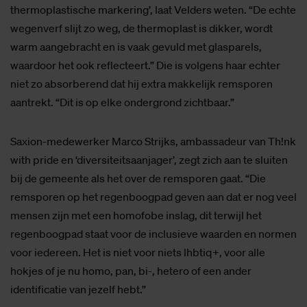
thermoplastische markering’, laat Velders weten. “De echte
wegenverf slijt zo weg, de thermoplast is dikker, wordt
warm aangebracht en is vaak gevuld met glasparels,
waardoor het ook reflecteert.” Die is volgens haar echter
niet zo absorberend dat hij extra makkelijk remsporen
aantrekt. “Dit is op elke ondergrond zichtbaar.”
Saxion-medewerker Marco Strijks, ambassadeur van Th!nk
with pride en ‘diversiteitsaanjager’, zegt zich aan te sluiten
bij de gemeente als het over de remsporen gaat. “Die
remsporen op het regenboogpad geven aan dat er nog veel
mensen zijn met een homofobe inslag, dit terwijl het
regenboogpad staat voor de inclusieve waarden en normen
voor iedereen. Het is niet voor niets lhbtiq+, voor alle
hokjes of je nu homo, pan, bi-, hetero of een ander
identificatie van jezelf hebt.”