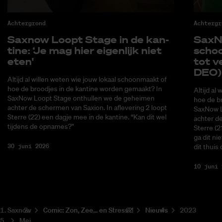
Achtergrond
Achtergr
Saxnow Loopt Sta­ge in de kan­
SaxNo
ti­ne: ‘Je mag hier ei­gen­lijk niet
schoo
eten'
tot ve
DEO)
Altijd al willen weten wie jouw lokaal schoonmaakt of
hoe de broodjes in de kantine worden gemaakt? In
Altijd al
SaxNow Loopt Stage onthullen we de geheimen
hoe de b
achter de schermen van Saxion. In aflevering 2 loopt
SaxNow L
Sterre (22) een dagje mee in de kantine. “Kan dit wel
achter de
tijdens de opnames?”
Sterre (2
ga dit ni
30 juni 2026
dit thuis
10 juni 
Saxnow
Co­mic: Zon, Zee... en Stress?!
Nieuws
2023
Mei