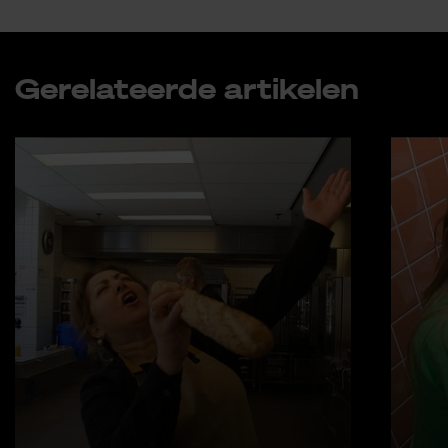
Ge­re­la­teer­de ar­ti­ke­len