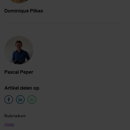
Do­mi­ni­que Pil­kes
Pas­cal Pe­per
Ar­ti­kel de­len op
Ru­brie­ken
Video