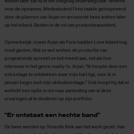
weken later zat hij in het vliegtuig onderweg naar Tenerife
voor de opnames. Medestudent Fons raakte geïnspireerd
door de plannen van Arjan en arriveerde twee weken later
op het eiland. Beiden in de rol van productieassistent.
Opmerkelijk: zowel Arjan als Fons hadden Love Island nog
nooit gezien. Wat ze wel wisten: de productie van
programma’s spreekt ze het meest aan, net als hun
interesse in het genre reality-tv. Arjan: “Ik hoopte door een
extra stage te ontdekken waar mijn hart ligt, voor ik in
januari begin met mijn afstudeerstage.” Ook hoopt hij dat er
wellicht een optie is om naar aanleiding van al deze
ervaringen af te studeren op zijn portfolio.
“Er ont­staat een hech­te band”
De twee werden op Tenerife flink aan het werk gezet. Van