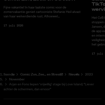
Tik­T
Fijne vakantie! In haar laatste comic voor de
wer­v
zomervakantie geniet cartooniste Stefanie Heil alvast
van haar welverdiende rust. Alhoewel...
Het CvB 
stoppen 
17 juli 2026
Jansen, 
de app ee
en intern
veilighei
het gebru
17 juli 
Saxnow
Co­mic: Zon, Zee... en Stress?!
Nieuws
2023
November
Arjan en Fons liepen ‘vrijwillig’ stage bij Love Island; “Liever
achter de schermen, dan ervoor”