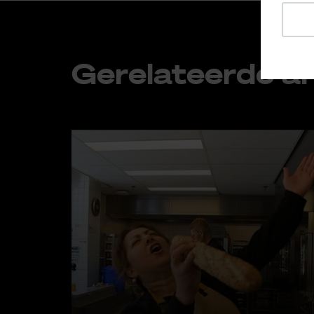
Ge­re­la­teer­de ar­