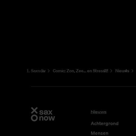
Saxnow
Co­mic: Zon, Zee... en Stress?!
Nieuws
Nieuws
Achtergrond
Mensen