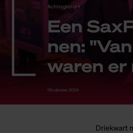
Achtergrond
Een Sax­P
nen: "Van
wa­ren er
09 oktober 2024
Driekwart m