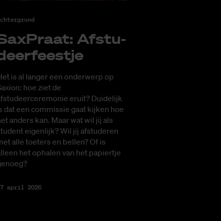
chtergrond
Sax­Praat: Af­stu­
deer­feest­je
et is al langer een onderwerp op
axion: hoe ziet de
fstudeerceremonie eruit? Duidelijk
s dat een commissie gaat kijken hoe
et anders kan. Maar wat wil jij als
tudent eigenlijk? Wil jij afstuderen
et alle toeters en bellen? Of is
lleen het ophalen van het papiertje
genoeg?
7 april 2026