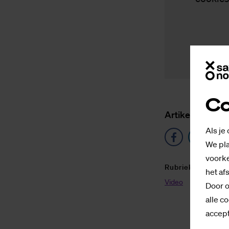
Co
Ar­ti­kel de­len o
Als je
We pla
voorke
Ru­brie­ken
het af
Video
Door o
alle co
accept