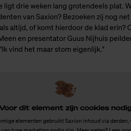
 ligt drie weken lang grotendeels plat. 
denten van Saxion? Bezoeken zij nog net
als altijd, of komt hierdoor de klad eri
een en presentator Guus Nijhuis peilde
Ik vind het maar stom eigenlijk."
Voor dit ele­ment zijn coo­kies no­di
mige elementen gebruikt Saxion inhoud via derden,
 van type marketing nodig zijn. Meer weten? Lees on