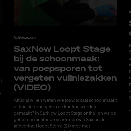
A
Achtergrond
H
SaxNow Loopt Sta­ge
S
bij de schoon­maak:
a
i
van poep­spo­ren tot
h
ver­ge­ten vuil­nis­zak­ken
s
t
m
(VI­DEO)
a
e
Altijd al willen weten wie jouw lokaal schoonmaakt
of hoe de broodjes in de kantine worden
1
gemaakt? In SaxNow Loopt Stage onthullen we de
geheimen achter de schermen van Saxion. In
aflevering 1 loopt Sterre (21) mee met