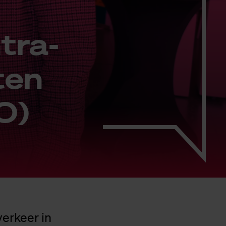
tra­
ten
O)
verkeer in