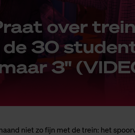
raat over trein­
 de 30 stu­den­
 maar 3" (VI­DE
aand niet zo fijn met de trein: het spoor