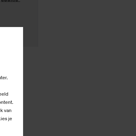
ter.
eeld
ontent.
ik van
kies je