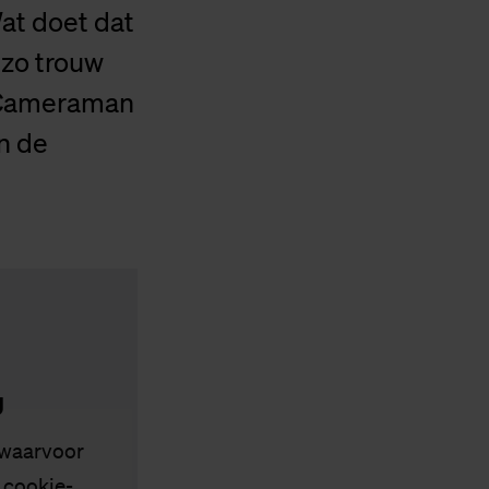
Wat doet dat
 zo trouw
n? Cameraman
n de
g
 waarvoor
s
cookie-