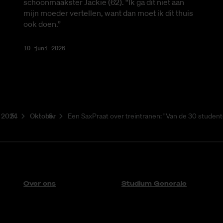
schoonmaakster Jackie (62). “Ik ga dit niet aan
mijn moeder vertellen, want dan moet ik dit thuis
ook doen.”
10 juni 2026
2024
Oktober
Een SaxPraat over treintranen: "Van de 30 studen
Over ons
Studium Generale