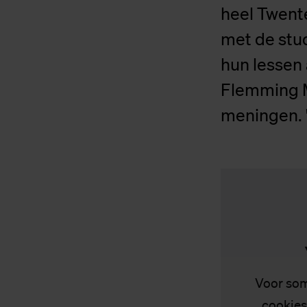
heel Twente
met de stu
hun lessen 
Flemming M
meningen. "
Voor som
cookies