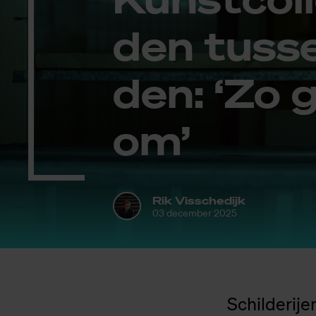
den tus­s
den: ‘Zo 
om’
Rik Visschedijk
03 december 2025
Schilderije