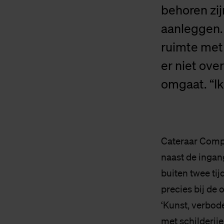
behoren zij
aanleggen. 
ruimte met
er niet ove
omgaat. “Ik
Cateraar Compas
naast de ingan
buiten twee ti
precies bij de
‘Kunst, verbod
met schilderije