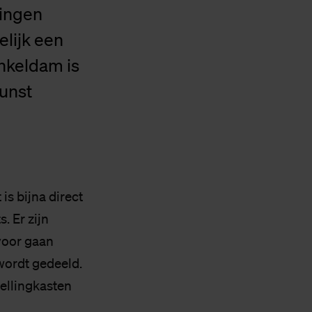
lingen
elijk een
nkeldam is
kunst
is bijna direct
. Er zijn
voor gaan
wordt gedeeld.
tellingkasten