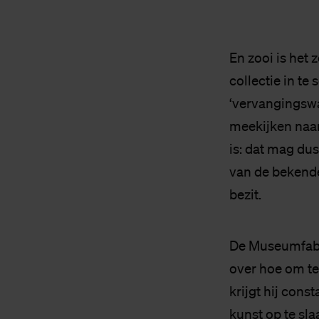
En zooi is het 
collectie in te
‘vervangingswa
meekijken naar 
is: dat mag du
van de bekende
bezit.
De Museumfabri
over hoe om te
krijgt hij cons
kunst op te sl