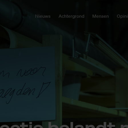
Nieuws
Achtergrond
Mensen
Opin
lec­tie be­landt 