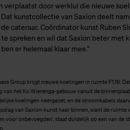
n verplaatst door werklui die nieuwe koe
Dat kunstcollectie van Saxion deelt nam
 de cateraar. Coördinator kunst Ruben Si
r te spreken en wil dat Saxion beter met 
 ben er helemaal klaar mee.”
s Group krijgt nieuwe koelingen in ruimte F1.16. Dat 
g van het Ko Wierenga-gebouw vanuit de binnenplaats
jdelijke koelingen neergezet, en de stroomkabels daar
 opslag van Saxion-kunst naar binnen, want de ruimte 
en voor onbevoegden’, staat duidelijk op een van de s
n.