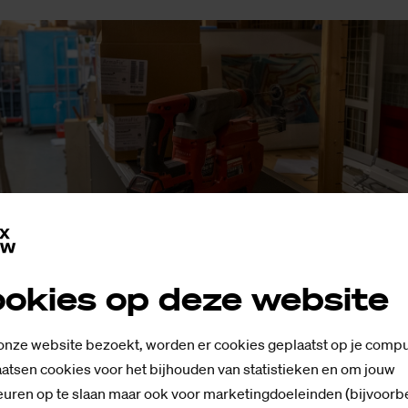
okies op deze website
axion-schilderijen. Foto's: SaxNow
 onze website bezoekt, worden er cookies geplaatst op je compu
atsen cookies voor het bijhouden van statistieken en om jouw
uren op te slaan maar ook voor marketingdoeleinden (bijvoorb