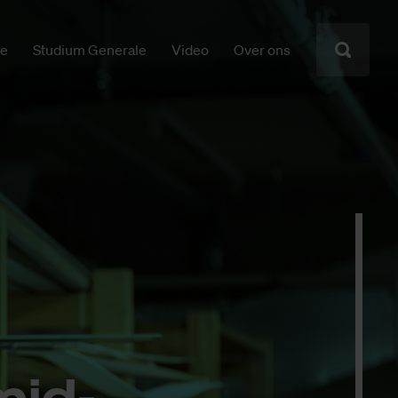
ie
Studium Generale
Video
Over ons
mid­