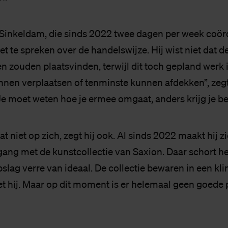
inkeldam, die sinds 2022 twee dagen per week coörd
iet te spreken over de handelswijze. Hij wist niet dat d
zouden plaatsvinden, terwijl dit toch gepland werk i
nnen verplaatsen of tenminste kunnen afdekken”, zegt 
 “Je moet weten hoe je ermee omgaat, anders krijg je b
aat niet op zich, zegt hij ook. Al sinds 2022 maakt hij 
ng met de kunstcollectie van Saxion. Daar schort h
pslag verre van ideaal. De collectie bewaren in een kl
et hij. Maar op dit moment is er helemaal geen goede 