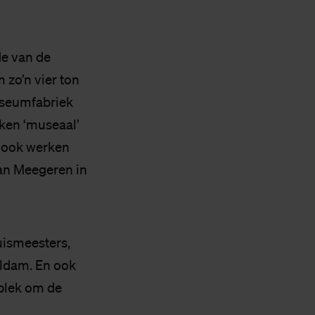
de van de
 zo’n vier ton
useumfabriek
rken ‘museaal’
r ook werken
an Meegeren in
uismeesters,
eldam. En ook
 plek om de