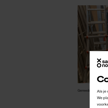
Co
Gereedschap bij de S
Als je
We pla
voorke