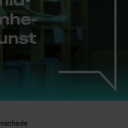
m­he­
kunst
 Enschede