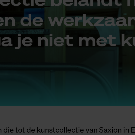
en de werk­zaa
ga je niet met 
n die tot de kunstcollectie van Saxion in