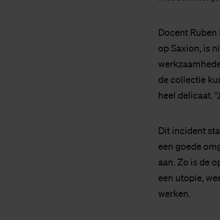
Docent Ruben S
op Saxion, is n
werkzaamheden 
de collectie ku
heel delicaat.
Dit incident st
een goede omga
aan. Zo is de o
een utopie, we
werken.