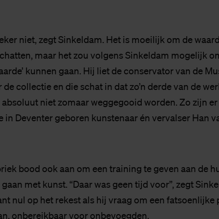
zeker niet, zegt Sinkeldam. Het is moeilijk om de waar
 schatten, maar het zou volgens Sinkeldam mogelijk om
arde’ kunnen gaan. Hij liet de conservator van de M
de collectie en die schat in dat zo’n derde van de we
s absoluut niet zomaar weggegooid worden. Zo zijn e
 in Deventer geboren kunstenaar én vervalser Han v
ek bood ook aan om een training te geven aan de h
 gaan met kunst. “Daar was geen tijd voor”, zegt Sink
tant nul op het rekest als hij vraag om een fatsoenlijke
aan, onbereikbaar voor onbevoegden.