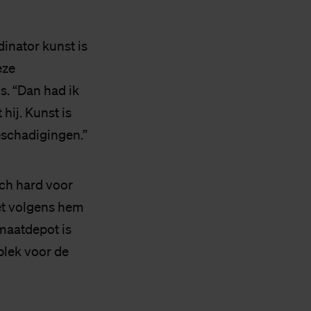
inator kunst is
eze
s. “Dan had ik
hij. Kunst is
eschadigingen.”
zich hard voor
et volgens hem
imaatdepot is
plek voor de