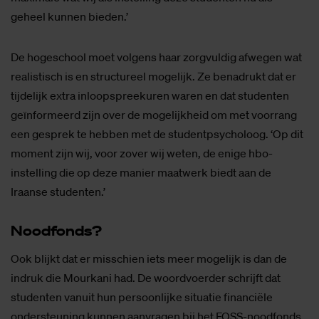
geheel kunnen bieden.’
De hogeschool moet volgens haar zorgvuldig afwegen wat
realistisch is en structureel mogelijk. Ze benadrukt dat er
tijdelijk extra inloopspreekuren waren en dat studenten
geïnformeerd zijn over de mogelijkheid om met voorrang
een gesprek te hebben met de studentpsycholoog. ‘Op dit
moment zijn wij, voor zover wij weten, de enige hbo-
instelling die op deze manier maatwerk biedt aan de
Iraanse studenten.’
Nood­fonds?
Ook blijkt dat er misschien iets meer mogelijk is dan de
indruk die Mourkani had. De woordvoerder schrijft dat
studenten vanuit hun persoonlijke situatie financiële
ondersteuning kunnen aanvragen bij het FOSS-noodfonds