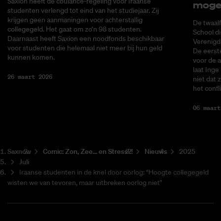
Saxion heeft de coulance-regeling voor Iraanse
mo­ge­
studenten verlengd tot eind van het studiejaar. Zij
krijgen geen aanmaningen voor achterstallig
De twaal
collegegeld. Het gaat om zo’n 98 studenten.
School di
Daarnaast heeft Saxion een noodfonds beschikbaar
Verenigd
voor studenten die helemaal niet meer bij hun geld
De eerst
kunnen komen.
voor de 
laat Inge
26 maart 2026
niet dat
het confli
06 maart
Saxnow
Co­mic: Zon, Zee... en Stress?!
Nieuws
2025
Juli
Iraanse studenten in de knel door oorlog: “Hoogte collegegeld
wisten we van tevoren, maar uitbreken oorlog niet"