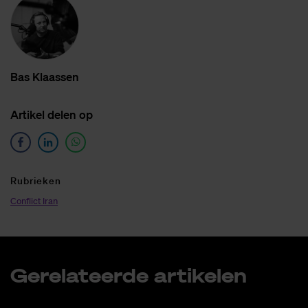
Bas Klaas­sen
Ar­ti­kel de­len op
Ru­brie­ken
Conflict Iran
Ge­re­la­teer­de ar­ti­ke­len