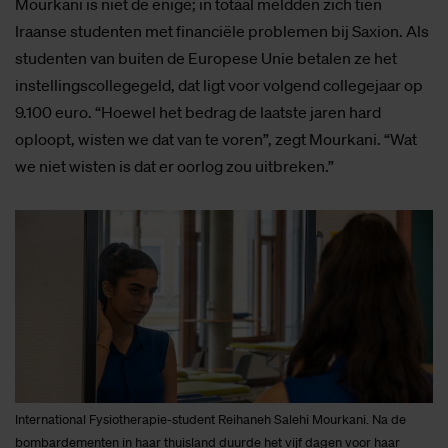
Mourkani is niet de enige; in totaal meldden zich tien
Iraanse studenten met financiële problemen bij Saxion. Als
studenten van buiten de Europese Unie betalen ze het
instellingscollegegeld, dat ligt voor volgend collegejaar op
9.100 euro. “Hoewel het bedrag de laatste jaren hard
oploopt, wisten we dat van te voren”, zegt Mourkani. “Wat
we niet wisten is dat er oorlog zou uitbreken.”
International Fysiotherapie-student Reihaneh Salehi Mourkani. Na de
bombardementen in haar thuisland duurde het vijf dagen voor haar