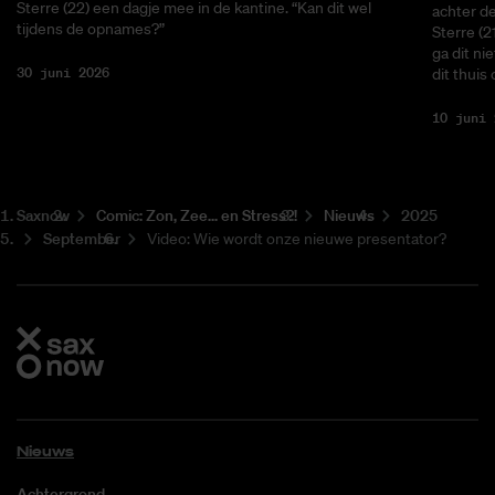
Sterre (22) een dagje mee in de kantine. “Kan dit wel
achter de
tijdens de opnames?”
Sterre (2
ga dit ni
30 juni 2026
dit thuis
10 juni 
Saxnow
Co­mic: Zon, Zee... en Stress?!
Nieuws
2025
September
Video: Wie wordt onze nieuwe presentator?
Nieuws
Achtergrond