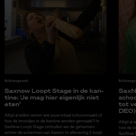
Achtergrond
Achtergr
Saxnow Loopt Sta­ge in de kan­
SaxNo
ti­ne: ‘Je mag hier ei­gen­lijk niet
schoo
eten'
tot ve
DEO)
Altijd al willen weten wie jouw lokaal schoonmaakt of
hoe de broodjes in de kantine worden gemaakt? In
Altijd al
SaxNow Loopt Stage onthullen we de geheimen
hoe de b
achter de schermen van Saxion. In aflevering 2 loopt
SaxNow L