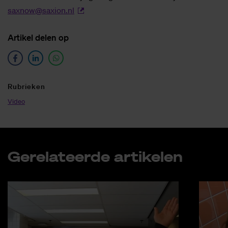
saxnow@saxion.nl
Ar­ti­kel de­len op
Ru­brie­ken
Video
Ge­re­la­teer­de ar­ti­ke­len