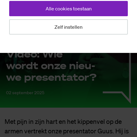
Alle cookies toestaan
Zelf instellen
Nieuws
Vi­deo: Wie
wordt onze nieu­
we pre­sen­ta­tor?
02 september 2025
Met pijn in zijn hart en het kippenvel op de
armen vertrekt onze presentator Guus. Hij is