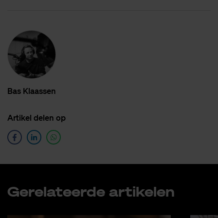
Bas Klaas­sen
Ar­ti­kel de­len op
Ge­re­la­teer­de ar­ti­ke­len