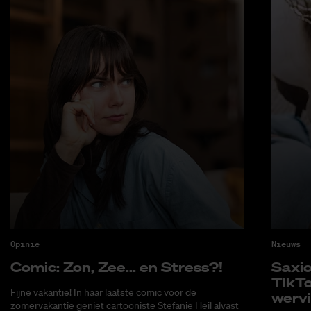
Opinie
Nieuws
Co­mic: Zon, Zee... en Stress?!
Saxi­
Tik­T
Fijne vakantie! In haar laatste comic voor de
wer­v
zomervakantie geniet cartooniste Stefanie Heil alvast