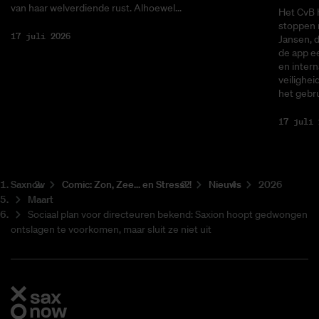
van haar welverdiende rust. Alhoewel...
Het CvB 
stoppen 
17 juli 2026
Jansen, 
de app ee
en intern
veilighei
het gebru
17 juli 
Saxnow
Co­mic: Zon, Zee... en Stress?!
Nieuws
2026
Maart
Sociaal plan voor directeuren bekend: Saxion hoopt gedwongen
ontslagen te voorkomen, maar sluit ze niet uit