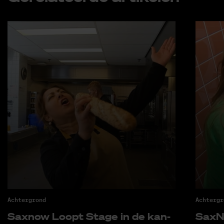
Achtergrond
Achtergr
Saxnow Loopt Sta­ge in de kan­
SaxNo