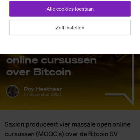
Alle cookies toestaan
Achtergrond
Zelf instellen
Hon­der­den aan­
mel­din­gen voor
on­li­ne cur­sus­sen
over Bit­coin
Roy Heethaar
07 december 2020
Saxion produceert vier massale open online
cursussen (MOOC's) over de Bitcoin SV,