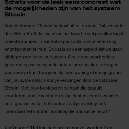
Schets voor de leek eens con­creet wat
de mo­ge­lijk­he­den zijn van het sys­teem
Bit­coin.
Ronald Kramer: “Bitcoin bestaat uit bit en coin. Data en geld
dus. Wat betreft dat laatste is het kwartje wel gevallen bij de
meeste mensen, maar het aspect data is voor velen nog
onontgonnen terrein. En dat is ook een aspect dat we gaan
uitdiepen met deze cursussen. Om je een voorbeeld te
geven: we gaan nu naar de notaris om een akte te krijgen
waarmee je kunt bewijzen dat een woning of stukje grond
van jou is. De notaris kun je vervangen door de database
Bitcoin. Met jouw bestand en de hash die daaruit
voortkomt, kun je aantonen dat je destijds een transactie
hebt gedaan en dat het contract dat je overlegt ook
inderdaad het contract is dat bij die transactie hoort.”
Jan Veuger: “Het kan heel breed ingezet worden. Een