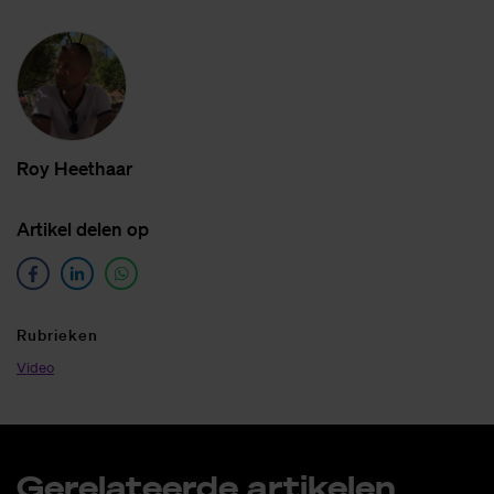
Roy Heet­haar
Ar­ti­kel de­len op
Ru­brie­ken
Video
Ge­re­la­teer­de ar­ti­ke­len