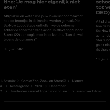
ti­ne: ‘Je mag hier ei­gen­lijk niet
schoo
eten'
tot ve
DEO)
Altijd al willen weten wie jouw lokaal schoonmaakt of
hoe de broodjes in de kantine worden gemaakt? In
Altijd al
SaxNow Loopt Stage onthullen we de geheimen
hoe de b
achter de schermen van Saxion. In aflevering 2 loopt
SaxNow L
Sterre (22) een dagje mee in de kantine. “Kan dit wel
achter de
tijdens de opnames?”
Sterre (2
ga dit ni
30 juni 2026
dit thuis
10 juni 
Saxnow
Co­mic: Zon, Zee... en Stress?!
Nieuws
Achtergrond
2020
December
Honderden aanmeldingen voor online cursussen over Bitcoin