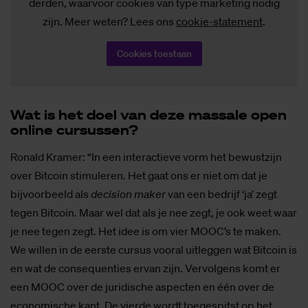
derden, waarvoor cookies van type marketing nodig
zijn. Meer weten? Lees ons
cookie-statement
.
Cookies toestaan
Wat is het doel van deze mas­sa­le open
on­li­ne cur­sus­sen?
Ronald Kramer: “In een interactieve vorm het bewustzijn
over Bitcoin stimuleren. Het gaat ons er niet om dat je
bijvoorbeeld als
decision maker
van een bedrijf ‘ja’ zegt
tegen Bitcoin. Maar wel dat als je nee zegt, je ook weet waar
je nee tegen zegt. Het idee is om vier MOOC’s te maken.
We willen in de eerste cursus vooral uitleggen wat Bitcoin is
en wat de consequenties ervan zijn. Vervolgens komt er
een MOOC over de juridische aspecten en één over de
economische kant. De vierde wordt toegespitst op het