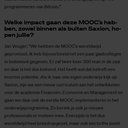
programmeren van Bitcoin.”
Wel­ke im­pact gaan deze MOOC’s heb­
ben, zo­wel bin­nen als bui­ten Saxi­on, ho­
pen jul­lie?
Jan Veuger: “We hebben de MOOC’s wereldwijd
gepromoot. Ik heb bijvoorbeeld net een paar gastcolleges
in Indonesië gegeven. Er zat twee keer 300 man in de zaal
en daar is het dus bekend. Het heeft wat dat betreft een
enorme potentie. Als ik naar ons eigen onderwijs kijk op
Saxion, zijn we een nieuw curriculum aan het ontwikkelen
voor de academie Financiën, Economie en Management en
gaan we daar ook de eerste MOOC implementeren in het
onderwijsprogramma. Zo bereik je ook je nieuwe
professionals er meteen mee. Enerzijds is het dus
wereldwijd heel breed opgezet, maar ook sec to the point