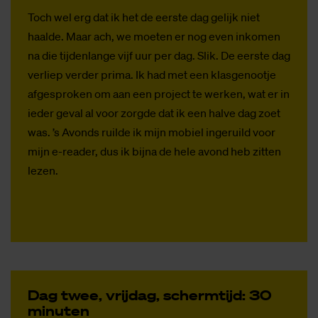
Toch wel erg dat ik het de eerste dag gelijk niet
haalde. Maar ach, we moeten er nog even inkomen
na die tijdenlange vijf uur per dag. Slik. De eerste dag
verliep verder prima. Ik had met een klasgenootje
afgesproken om aan een project te werken, wat er in
ieder geval al voor zorgde dat ik een halve dag zoet
was. ’s Avonds ruilde ik mijn mobiel ingeruild voor
mijn e-reader, dus ik bijna de hele avond heb zitten
lezen.
Dag twee, vrij­dag, scherm­tijd: 30
mi­nu­ten