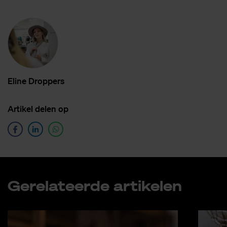
Eli­ne Drop­pers
Ar­ti­kel de­len op
Ge­re­la­teer­de ar­ti­ke­len