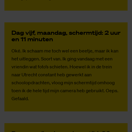
Dag vijf, maan­dag, scherm­tijd: 2 uur
en 11 mi­nu­ten
Oké. Ik schaam me toch wel een beetje, maar ik kan
het uitleggen. Soort van. Ik ging vandaag met een
vriendin wat foto’s schieten. Hoewel ik in de trein
naar Utrecht constant heb gewerkt aan
schoolopdrachten, vloog mijn schermtijd omhoog
toen ik de hele tijd mijn camera heb gebruikt. Oeps.
Gefaald.