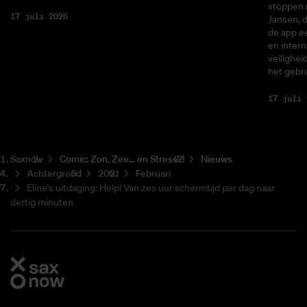
stoppen 
17 juli 2026
Jansen, 
de app ee
en intern
veilighei
het gebru
17 juli 
Saxnow
Co­mic: Zon, Zee... en Stress?!
Nieuws
Achtergrond
2021
Februari
Eline's uitdaging: Help! Van zes uur schermtijd per dag naar
dertig minuten