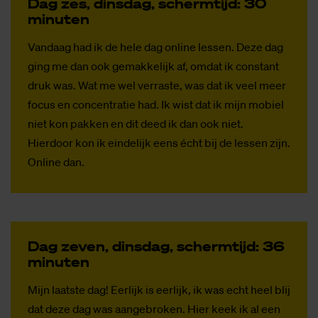
Dag zes, dins­dag, scherm­tijd: 30
mi­nu­ten
Vandaag had ik de hele dag online lessen. Deze dag
ging me dan ook gemakkelijk af, omdat ik constant
druk was. Wat me wel verraste, was dat ik veel meer
focus en concentratie had. Ik wist dat ik mijn mobiel
niet kon pakken en dit deed ik dan ook niet.
Hierdoor kon ik eindelijk eens écht bij de lessen zijn.
Online dan.
Dag ze­ven, dins­dag, scherm­tijd: 36
mi­nu­ten
Mijn laatste dag! Eerlijk is eerlijk, ik was echt heel blij
dat deze dag was aangebroken. Hier keek ik al een