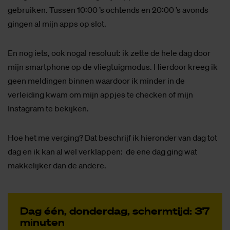
gebruiken. Tussen 10:00 ’s ochtends en 20:00 ’s avonds
gingen al mijn apps op slot.
En nog iets, ook nogal resoluut: ik zette de hele dag door
mijn smartphone op de vliegtuigmodus. Hierdoor kreeg ik
geen meldingen binnen waardoor ik minder in de
verleiding kwam om mijn appjes te checken of mijn
Instagram te bekijken.
Hoe het me verging? Dat beschrijf ik hieronder van dag tot
dag en ik kan al wel verklappen: de ene dag ging wat
makkelijker dan de andere.
Dag één, don­der­dag, scherm­tijd: 37
mi­nu­ten