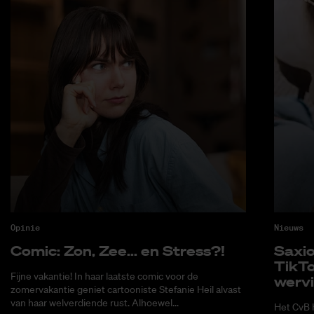
Opinie
Nieuws
Co­mic: Zon, Zee... en Stress?!
Saxi­
Tik­T
Fijne vakantie! In haar laatste comic voor de
wer­v
zomervakantie geniet cartooniste Stefanie Heil alvast
van haar welverdiende rust. Alhoewel...
Het CvB 