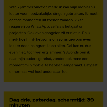
Wat ik jammer vindt en merk: ik kan mijn mobiel nu
louter voor noodzakelijke dingen gebruiken. Ik moet
echt de momenten uit zoeken waarop ik kan
reageren op WhatsApp, zelfs als het gaat om
projecten. Ook even googelen zit er niet in. En ik
merk hoe fijn ik het soms om soms gewoon even
lekker door Instagram te scrollen. Dat kan nu dus
even niet, toch wel erg jammer. ’s Avonds ben ik
naar mijn ouders gereisd, zonder ook maar een
moment mijn mobiel te hebben aangeraakt. Dat gaat
er normaal wel heel anders aan toe.
Dag drie, za­ter­dag, scherm­tijd: 39
mi­nu­ten