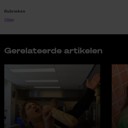
Ru­brie­ken
Video
Ge­re­la­teer­de ar­ti­ke­len