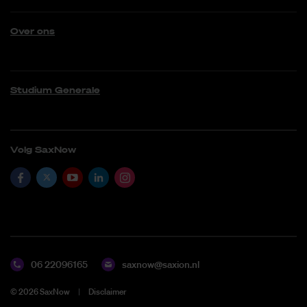
Over ons
Studium Generale
Volg SaxNow
06 22096165
saxnow@saxion.nl
©
2026
SaxNow
Disclaimer