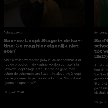
Achtergrond
Achtergr
Saxnow Loopt Sta­ge in de kan­
SaxNo
ti­ne: ‘Je mag hier ei­gen­lijk niet
schoo
eten'
tot ve
DEO)
Altijd al willen weten wie jouw lokaal schoonmaakt of
hoe de broodjes in de kantine worden gemaakt? In
Altijd al
SaxNow Loopt Stage onthullen we de geheimen
hoe de b
achter de schermen van Saxion. In aflevering 2 loopt
SaxNow L
Sterre (22) een dagje mee in de kantine. “Kan dit wel
achter de
tijdens de opnames?”
Sterre (2
ga dit ni
30 juni 2026
dit thuis
10 juni 