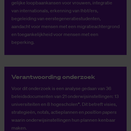
gelijke loopbaankansen voor vrouwen, integratie
van internationals, erkenning van lhbti’ers,
begeleiding van eerstegeneratiestudenten,
aandacht voor mensen met een migratieachtergrond
en toegankelijkheid voor mensen met een
beperking.
Ver­ant­woor­ding on­der­zoek
Voor dit onderzoek is een analyse gedaan van 36
beleidsdocumenten van 21 onderwijsinstellingen: 13
universiteiten en 8 hogescholen
*
. Dit betreft visies,
strategieën, nota’s, actieplannen en
position papers
waarin onderwijsinstellingen hun plannen kenbaar
maken.