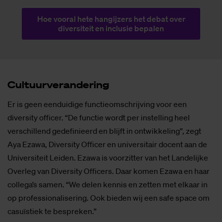
Hoe vooral hete hangijzers het debat over
diversiteit en inclusie bepalen
Cul­tuur­ver­an­de­ring
Er is geen eenduidige functieomschrijving voor een
diversity officer. “De functie wordt per instelling heel
verschillend gedefinieerd en blijft in ontwikkeling”, zegt
Aya Ezawa, Diversity Officer en universitair docent aan de
Universiteit Leiden. Ezawa is voorzitter van het Landelijke
Overleg van Diversity Officers. Daar komen Ezawa en haar
collega’s samen. “We delen kennis en zetten met elkaar in
op professionalisering. Ook bieden wij een safe space om
casuïstiek te bespreken.”