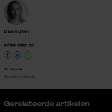
Ma­non Dil­len
Ar­ti­kel de­len op
Ru­brie­ken
Diversitetisonderzoek
Ge­re­la­teer­de ar­ti­ke­len