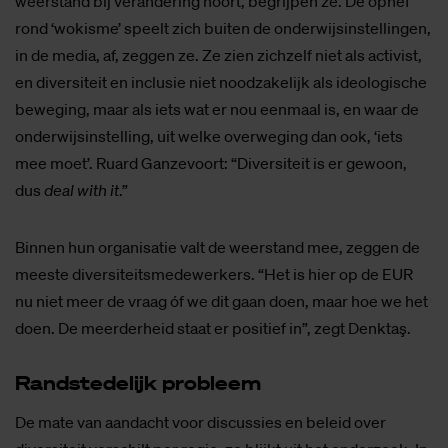
weerstand bij verandering hoort, begrijpen ze. De ophef
rond ‘wokisme’ speelt zich buiten de onderwijsinstellingen,
in de media, af, zeggen ze. Ze zien zichzelf niet als activist,
en diversiteit en inclusie niet noodzakelijk als ideologische
beweging, maar als iets wat er nou eenmaal is, en waar de
onderwijsinstelling, uit welke overweging dan ook, ‘iets
mee moet’. Ruard Ganzevoort: “Diversiteit is er gewoon,
dus
deal with it
.”
Binnen hun organisatie valt de weerstand mee, zeggen de
meeste diversiteitsmedewerkers. “Het is hier op de EUR
nu niet meer de vraag óf we dit gaan doen, maar hoe we het
doen. De meerderheid staat er positief in”, zegt Denktaş.
Rand­ste­de­lijk pro­bleem
De mate van aandacht voor discussies en beleid over