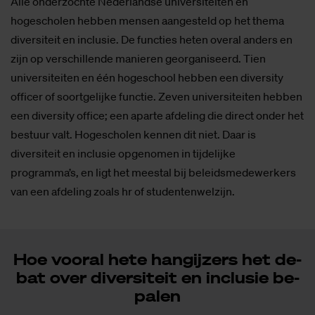
Alle onderzochte Nederlandse universiteiten en
hogescholen hebben mensen aangesteld op het thema
diversiteit en inclusie. De functies heten overal anders en
zijn op verschillende manieren georganiseerd. Tien
universiteiten en één hogeschool hebben een diversity
officer of soortgelijke functie. Zeven universiteiten hebben
een diversity office; een aparte afdeling die direct onder het
bestuur valt. Hogescholen kennen dit niet. Daar is
diversiteit en inclusie opgenomen in tijdelijke
programma’s, en ligt het meestal bij beleidsmedewerkers
van een afdeling zoals hr of studentenwelzijn.
Hoe voor­al hete hang­ij­zers het de­
bat over di­ver­si­teit en in­clu­sie be­
pa­len