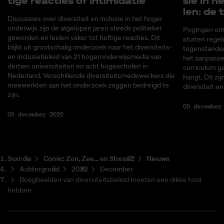
ti­ge re­ac­ties of in­ti­mi­da­tie
sie in he
len: de 
Discussies over diversiteit en inclusie in het hoger
onderwijs zijn de afgelopen jaren steeds politieker
Pogingen om 
geworden en leiden vaker tot heftige reacties. Dit
stuiten rege
blijkt uit grootschalig onderzoek naar het diversiteits-
tegenstanders
en inclusiebeleid van 21 hogeronderwijsmedia van
het aanpasse
dertien universiteiten en acht hogescholen in
curriculum g
Nederland. Verschillende diversiteitsmedewerkers die
hangt. Dit zi
meewerkten aan het onderzoek zeggen bedreigd te
diversiteit en
zijn.
05 december
05 december 2022
Saxnow
Co­mic: Zon, Zee... en Stress?!
Nieuws
Achtergrond
2022
December
Boegbeelden van diversiteitsbeleid moeten een dikke huid
hebben