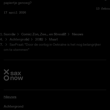
papiertje genoeg?
13 febru
17 april 2026
Saxnow
Co­mic: Zon, Zee... en Stress?!
Nieuws
Achtergrond
2022
Maart
SaxPraat: “Door de oorlog in Oekraïne is het nog belangrijker
om te stemmen”
Nieuws
Achtergrond