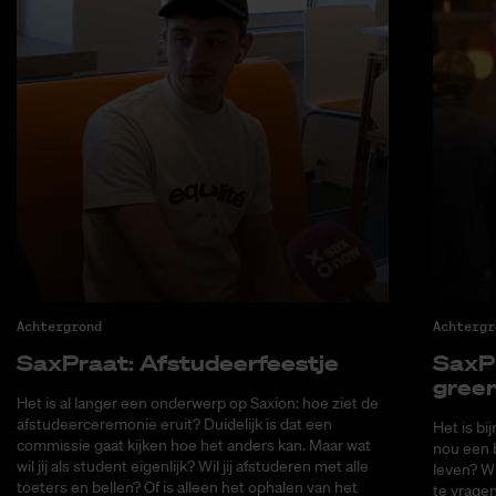
Achtergrond
Achtergr
Sax­Praat: Af­stu­deer­feest­je
Sax­P
green
Het is al langer een onderwerp op Saxion: hoe ziet de
afstudeerceremonie eruit? Duidelijk is dat een
Het is bi
commissie gaat kijken hoe het anders kan. Maar wat
nou een b
wil jij als student eigenlijk? Wil jij afstuderen met alle
leven? W
toeters en bellen? Of is alleen het ophalen van het
te vragen