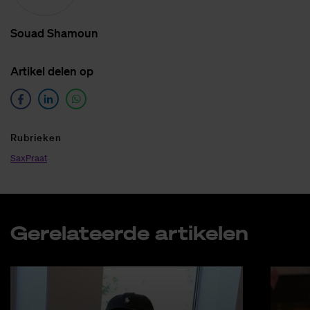
Sou­ad Sha­moun
Ar­ti­kel de­len op
Ru­brie­ken
SaxPraat
Ge­re­la­teer­de ar­ti­ke­len