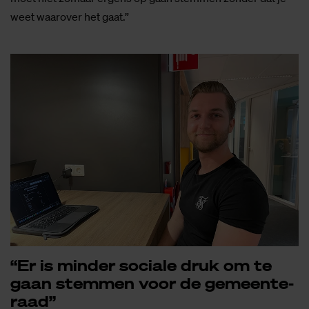
weet waarover het gaat.”
“Er is min­der so­ci­a­le druk om te
gaan stem­men voor de ge­meen­te­
raad”