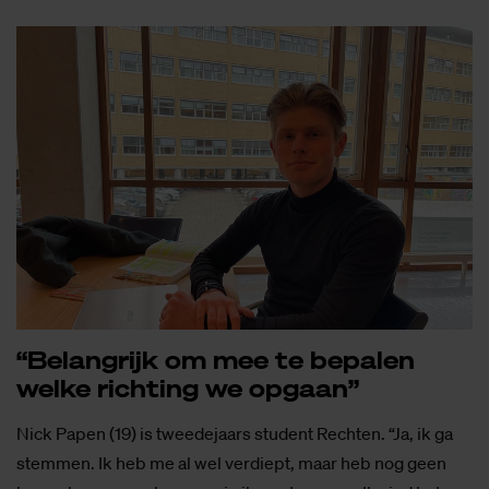
“Be­lang­rijk om mee te be­pa­len
wel­ke rich­ting we op­gaan”
Nick Papen (19) is tweedejaars student Rechten. “Ja, ik ga
stemmen. Ik heb me al wel verdiept, maar heb nog geen