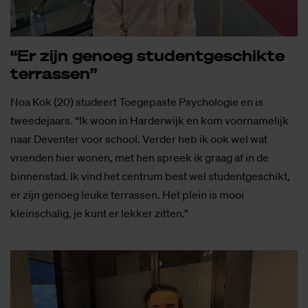
“Er zijn ge­noeg stu­dent­ge­schik­te
ter­ras­sen”
Noa Kok (20) studeert Toegepaste Psychologie en is
tweedejaars. “Ik woon in Harderwijk en kom voornamelijk
naar Deventer voor school. Verder heb ik ook wel wat
vrienden hier wonen, met hen spreek ik graag af in de
binnenstad. Ik vind het centrum best wel studentgeschikt,
er zijn genoeg leuke terrassen. Het plein is mooi
kleinschalig, je kunt er lekker zitten.”