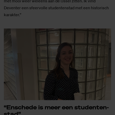
met mooi weer weleens aan de IJssel zitten. Ik vind
Deventer een sfeervolle studentenstad met een historisch
karakter.”
“En­sche­de is meer een stu­den­ten­
stad”