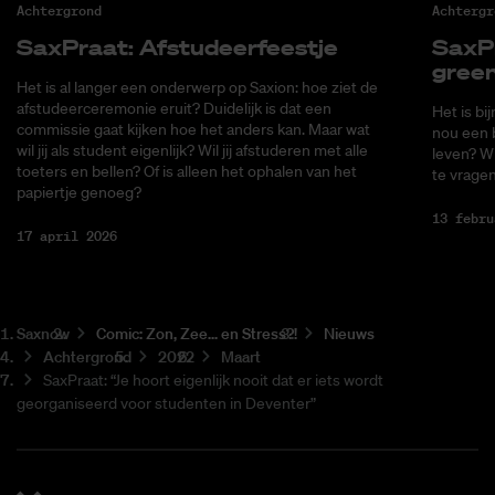
Achtergrond
Achtergr
Sax­Praat: Af­stu­deer­feest­je
Sax­P
green
Het is al langer een onderwerp op Saxion: hoe ziet de
afstudeerceremonie eruit? Duidelijk is dat een
Het is bi
commissie gaat kijken hoe het anders kan. Maar wat
nou een b
wil jij als student eigenlijk? Wil jij afstuderen met alle
leven? W
toeters en bellen? Of is alleen het ophalen van het
te vragen
papiertje genoeg?
13 febru
17 april 2026
Saxnow
Co­mic: Zon, Zee... en Stress?!
Nieuws
Achtergrond
2022
Maart
SaxPraat: “Je hoort eigenlijk nooit dat er iets wordt
georganiseerd voor studenten in Deventer”