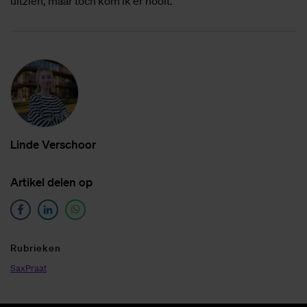
uitzien, maar toch kom ik er nooit.”
Lin­de Ver­schoor
Ar­ti­kel de­len op
Ru­brie­ken
SaxPraat