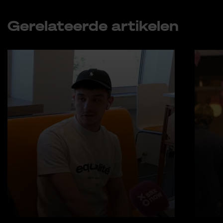
Ge­re­la­teer­de ar­ti­ke­len