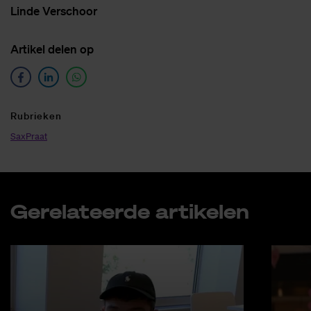
Lin­de Ver­schoor
Ar­ti­kel de­len op
Ru­brie­ken
SaxPraat
Ge­re­la­teer­de ar­ti­ke­len