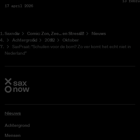
13 febru
17 april 2026
Saxnow
Co­mic: Zon, Zee... en Stress?!
Nieuws
Achtergrond
2022
Oktober
SaxPraat: “Schuilen voor de bom? Zo ver komt het echt niet in
Nederland”
Nieuws
Achtergrond
Mensen