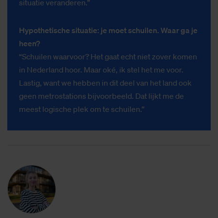
situatie veranderen.”
Hypothetische situatie: je moet schuilen. Waar ga je
heen?
“Schuilen waarvoor? Het gaat echt niet zover komen
in Nederland hoor. Maar oké, ik stel het me voor.
Lastig, want we hebben in dit deel van het land ook
geen metrostations bijvoorbeeld. Dat lijkt me de
meest logische plek om te schuilen.”