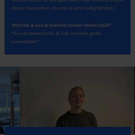
zeker meenemen. Die zou ik echt nodig hebben.”
Wat heb je aan je telefoon zonder elektriciteit?
“En een powerbank. Ik heb een hele grote
powerbank.”