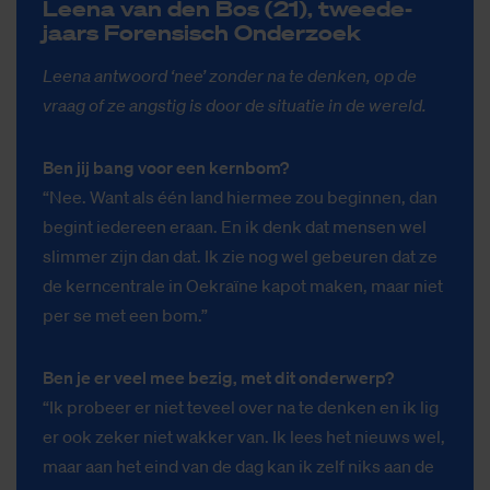
Leena van den Bos (21), twee­de­
jaars Fo­ren­sisch On­der­zoek
Leena antwoord ‘nee’ zonder na te denken, op de
vraag of ze angstig is door de situatie in de wereld.
Ben jij bang voor een kernbom?
“Nee. Want als één land hiermee zou beginnen, dan
begint iedereen eraan. En ik denk dat mensen wel
slimmer zijn dan dat. Ik zie nog wel gebeuren dat ze
de kerncentrale in Oekraïne kapot maken, maar niet
per se met een bom.”
Ben je er veel mee bezig, met dit onderwerp?
“Ik probeer er niet teveel over na te denken en ik lig
er ook zeker niet wakker van. Ik lees het nieuws wel,
maar aan het eind van de dag kan ik zelf niks aan de