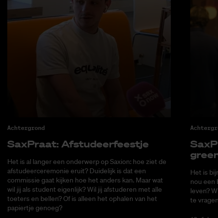
Achtergrond
Achtergr
Sax­Praat: Af­stu­deer­feest­je
Sax­P
green
Het is al langer een onderwerp op Saxion: hoe ziet de
afstudeerceremonie eruit? Duidelijk is dat een
Het is bi
commissie gaat kijken hoe het anders kan. Maar wat
nou een b
wil jij als student eigenlijk? Wil jij afstuderen met alle
leven? W
toeters en bellen? Of is alleen het ophalen van het
te vragen
papiertje genoeg?