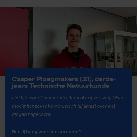
Casper Ploeg­ma­kers (21), der­de­
jaars Tech­ni­sche Na­tuur­kun­de
Het lijkt voor Casper ook allemaal erg ver weg. Maar
mocht het zover komen, heeft hij alvast over wat
dingen nagedacht.
Ben jij bang voor een kernbom?