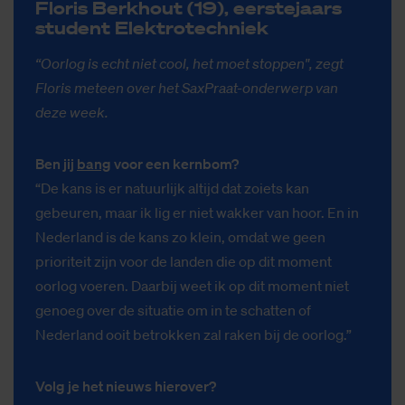
Flo­ris Berk­hout (19), eer­ste­jaars
stu­dent Elek­tro­tech­niek
“Oorlog is echt niet cool, het moet stoppen", zegt
Floris meteen over het SaxPraat-onderwerp van
deze week.
Ben jij
bang
voor een kernbom?
“De kans is er natuurlijk altijd dat zoiets kan
gebeuren, maar ik lig er niet wakker van hoor. En in
Nederland is de kans zo klein, omdat we geen
prioriteit zijn voor de landen die op dit moment
oorlog voeren. Daarbij weet ik op dit moment niet
genoeg over de situatie om in te schatten of
Nederland ooit betrokken zal raken bij de oorlog.”
Volg je het nieuws hierover?