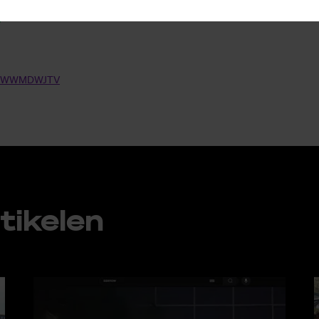
­ZWWM­DW­JTV
ti­ke­len