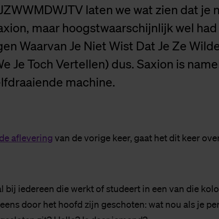
WWMDWJTV laten we wat zien dat je n
axion, maar hoogstwaarschijnlijk wel had 
gen Waarvan Je Niet Wist Dat Je Ze Wild
e Je Toch Vertellen) dus. Saxion is namel
lfdraaiende machine.
e aflevering
van de vorige keer, gaat het dit keer ov
 bij iedereen die werkt of studeert in een van die kol
ens door het hoofd zijn geschoten: wat nou als je pe