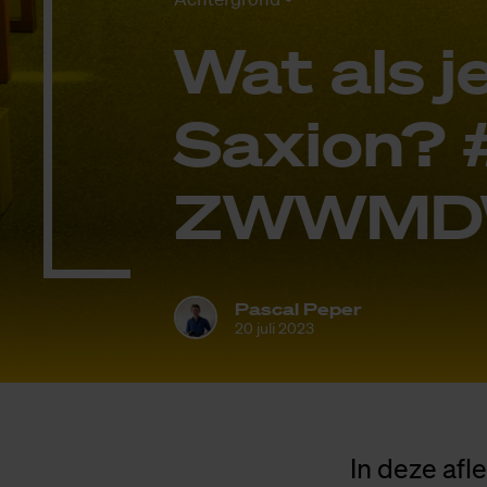
Wat als je
Saxi­on? 
ZWWM­D
Pascal Peper
20 juli 2023
In deze af