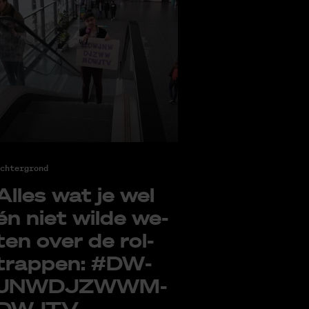
chtergrond
Al­les wat je wel
én niet wil­de we­
ten over de rol­
trap­pen: #DW­
JN­W­D­J­­­ZWW­M­
DW­JTV