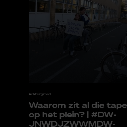
Achtergrond
Waar­om zit al die tape
op het plein? | #DW­
JNWD­J­ZWWM­DW­