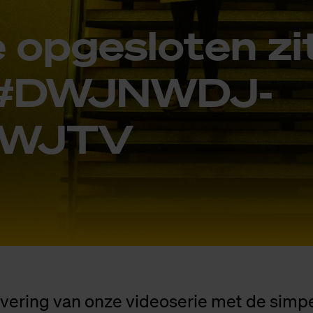
 op­ge­slo­ten zi
#DW­JNW­D­J­­
W­JTV
levering van onze videoserie met de sim