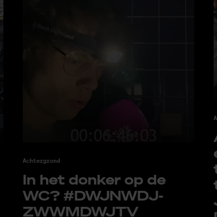
A
Achtergrond
In het don­ker op de
WC? #DW­JNWD­J­
ZWWM­DW­JTV