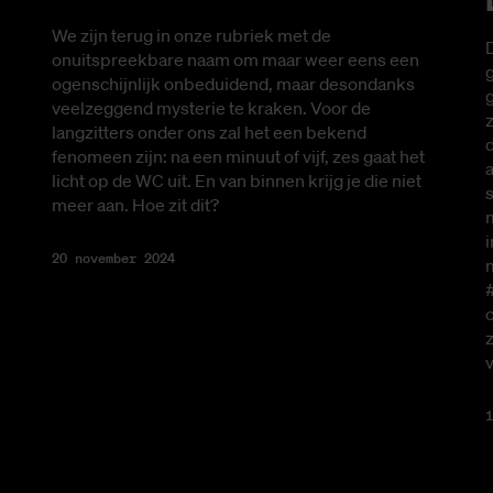
We zijn terug in onze rubriek met de
D
onuitspreekbare naam om maar weer eens een
g
ogenschijnlijk onbeduidend, maar desondanks
veelzeggend mysterie te kraken. Voor de
langzitters onder ons zal het een bekend
d
fenomeen zijn: na een minuut of vijf, zes gaat het
a
licht op de WC uit. En van binnen krijg je die niet
s
meer aan. Hoe zit dit?
i
20 november 2024
z
1