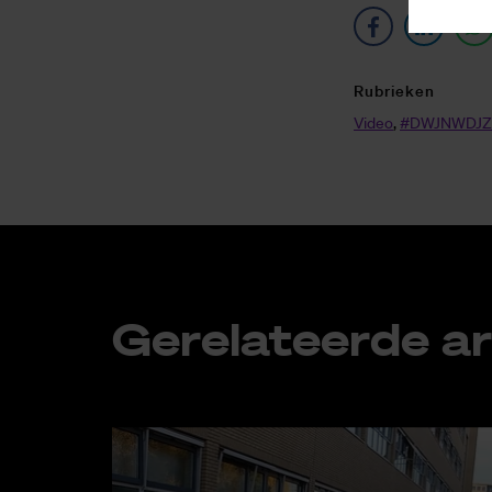
Ru­brie­ken
Video
,
#DW­JNW­D­J­
Ge­re­la­teer­de ar­