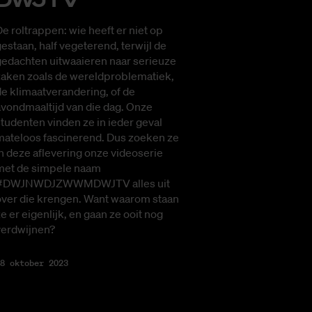
e roltrappen: wie heeft er niet op
estaan, half vegeterend, terwijl de
gedachten uitwaaieren naar serieuze
zaken zoals de wereldproblematiek,
e klimaatverandering, of de
vondmaaltijd van die dag. Onze
tudenten vinden ze in ieder geval
mateloos fascinerend. Dus zoeken ze
n deze aflevering onze videoserie
met de simpele naam
#DWJNWDJZWWMDWJTV alles uit
over die krengen. Want waarom staan
e er eigenlijk, en gaan ze ooit nog
verdwijnen?
8 oktober 2023