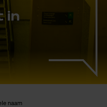
t in
pele naam