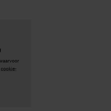
g
 waarvoor
s
cookie-