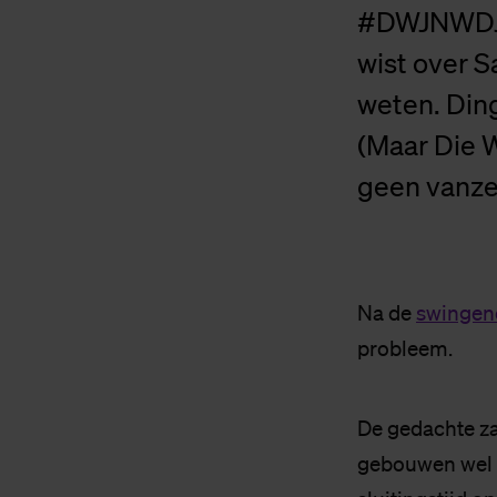
#DWJNWDJZ
wist over S
weten. Din
(Maar Die W
geen vanze
Na de
swingend
probleem.
De gedachte zal
gebouwen wel e