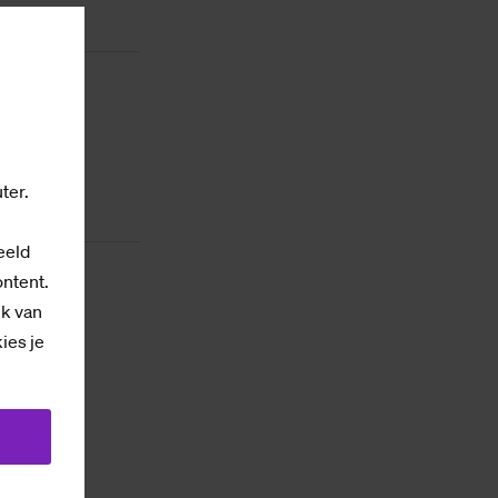
ter.
eeld
ontent.
ik van
kies je