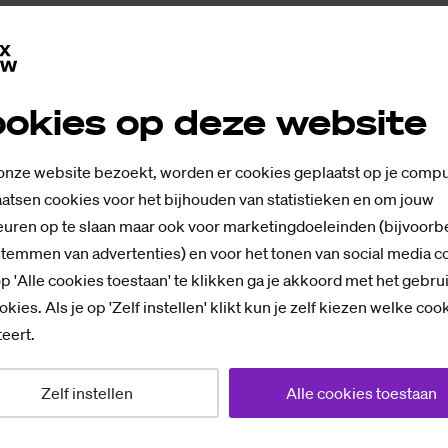
okies op deze website
as­cal Pe­per
 onze website bezoekt, worden er cookies geplaatst op je compu
atsen cookies voor het bijhouden van statistieken en om jouw
uren op te slaan maar ook voor marketingdoeleinden (bijvoorb
stemmen van advertenties) en voor het tonen van social media c
p 'Alle cookies toestaan' te klikken ga je akkoord met het gebru
ij­men Bar­tels
okies. Als je op 'Zelf instellen' klikt kun je zelf kiezen welke coo
eert.
Zelf instellen
Alle cookies toestaan
p