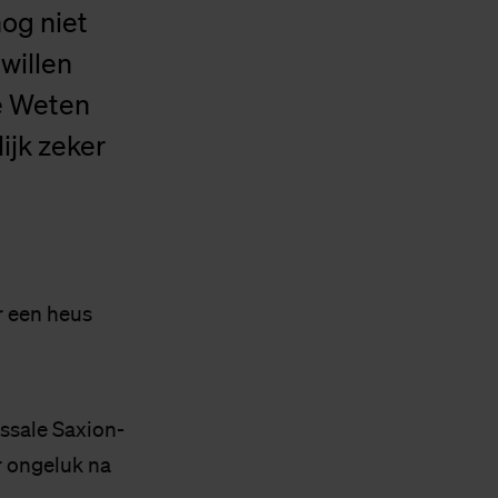
og niet
willen
e Weten
ijk zeker
er een heus
ossale Saxion-
r ongeluk na