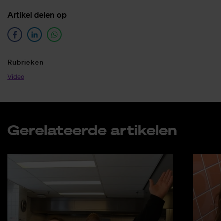
Ar­ti­kel de­len op
Ru­brie­ken
Video
Ge­re­la­teer­de ar­ti­ke­len