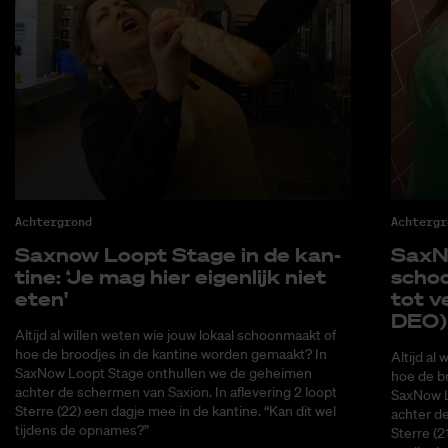
Achtergrond
Achtergr
Saxnow Loopt Sta­ge in de kan­
SaxNo
ti­ne: ‘Je mag hier ei­gen­lijk niet
schoo
eten'
tot ve
DEO)
Altijd al willen weten wie jouw lokaal schoonmaakt of
hoe de broodjes in de kantine worden gemaakt? In
Altijd al
SaxNow Loopt Stage onthullen we de geheimen
hoe de b
achter de schermen van Saxion. In aflevering 2 loopt
SaxNow L
Sterre (22) een dagje mee in de kantine. “Kan dit wel
achter de
tijdens de opnames?”
Sterre (2