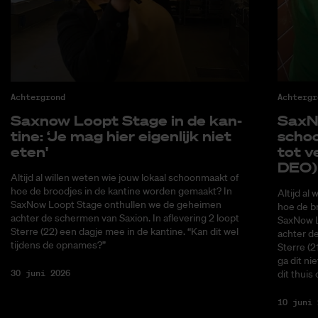
Achtergrond
Achtergr
Saxnow Loopt Sta­ge in de kan­
SaxNo
ti­ne: ‘Je mag hier ei­gen­lijk niet
schoo
eten'
tot ve
DEO)
Altijd al willen weten wie jouw lokaal schoonmaakt of
hoe de broodjes in de kantine worden gemaakt? In
Altijd al
SaxNow Loopt Stage onthullen we de geheimen
hoe de b
achter de schermen van Saxion. In aflevering 2 loopt
SaxNow L
Sterre (22) een dagje mee in de kantine. “Kan dit wel
achter de
tijdens de opnames?”
Sterre (2
ga dit ni
30 juni 2026
dit thuis
10 juni 