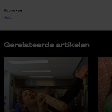
Ru­brie­ken
Video
Ge­re­la­teer­de ar­ti­ke­len