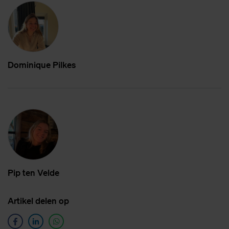
Do­mi­ni­que Pil­kes
Pip ten Vel­de
Ar­ti­kel de­len op