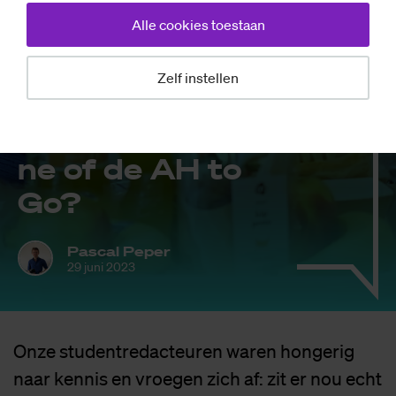
Alle cookies toestaan
Zelf instellen
Nieuws
VI­DEO: De kan­ti­
ne of de AH to
Go?
Pascal Peper
29 juni 2023
Onze studentredacteuren waren hongerig
naar kennis en vroegen zich af: zit er nou echt