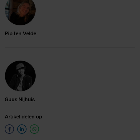
Pip ten Vel­de
Guus Nij­huis
Ar­ti­kel de­len op