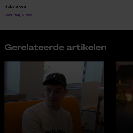
Ru­brie­ken
SaxPraat
,
Video
Ge­re­la­teer­de ar­ti­ke­len