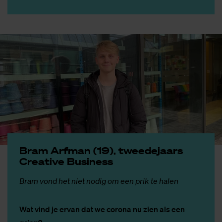
Bram Arf­man (19), twee­de­jaars
Cre­a­ti­ve Bu­si­ness
Bram vond het niet nodig om een prik te halen
Wat vind je ervan dat we corona nu zien als een