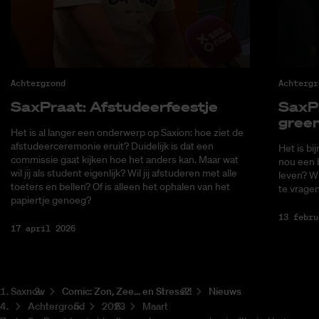
Achtergrond
Achtergr
Sax­Praat: Af­stu­deer­feest­je
Sax­P
green
Het is al langer een onderwerp op Saxion: hoe ziet de
afstudeerceremonie eruit? Duidelijk is dat een
Het is bi
commissie gaat kijken hoe het anders kan. Maar wat
nou een b
wil jij als student eigenlijk? Wil jij afstuderen met alle
leven? W
toeters en bellen? Of is alleen het ophalen van het
te vragen
papiertje genoeg?
13 febru
17 april 2026
Saxnow
Co­mic: Zon, Zee... en Stress?!
Nieuws
Achtergrond
2023
Maart