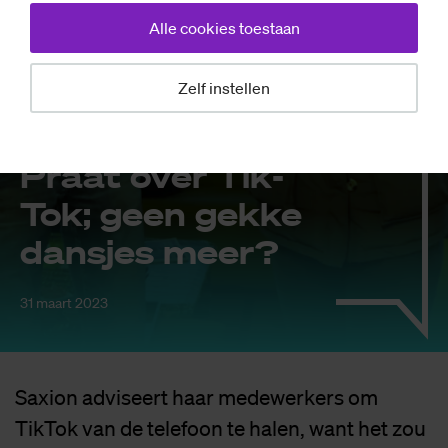
Alle cookies toestaan
Zelf instellen
Achtergrond
VI­DEO Sax­
Praat over Tik­
Tok; geen gek­ke
dans­jes meer?
31 maart 2023
Saxion adviseert haar medewerkers om
TikTok van de telefoon te halen, want het zou