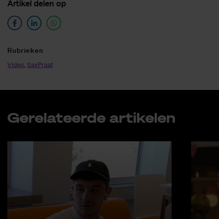
Ar­ti­kel de­len op
Ru­brie­ken
Video
,
SaxPraat
Ge­re­la­teer­de ar­ti­ke­len