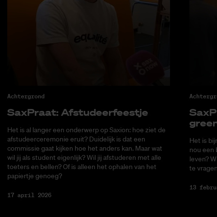
Achtergrond
Achtergr
Sax­Praat: Af­stu­deer­feest­je
Sax­P
green
Het is al langer een onderwerp op Saxion: hoe ziet de
afstudeerceremonie eruit? Duidelijk is dat een
Het is bi
commissie gaat kijken hoe het anders kan. Maar wat
nou een b
wil jij als student eigenlijk? Wil jij afstuderen met alle
leven? W
toeters en bellen? Of is alleen het ophalen van het
te vragen
papiertje genoeg?
13 febru
17 april 2026