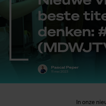
bes­te ti­
den­ken:
(MDW­JT
Pascal Peper
11 mei 2023
In onze ni