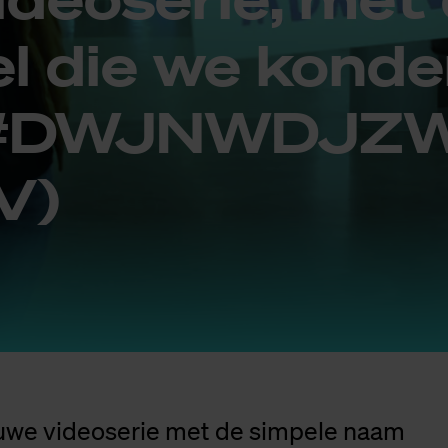
tel die we kon­d
 #DW­JNWD­J­
V)
euwe videoserie met de simpele naam