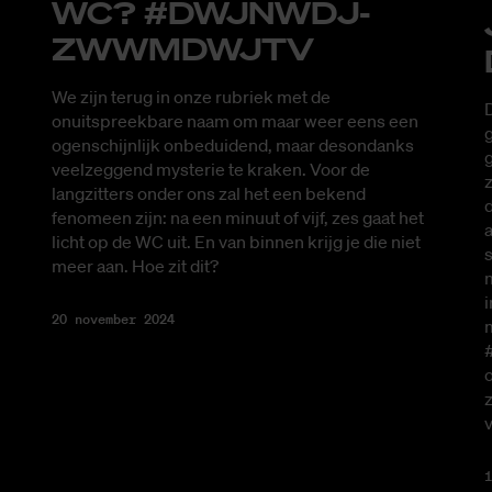
WC? #DW­JNWD­J­
ZWWM­DW­JTV
We zijn terug in onze rubriek met de
D
onuitspreekbare naam om maar weer eens een
g
ogenschijnlijk onbeduidend, maar desondanks
veelzeggend mysterie te kraken. Voor de
langzitters onder ons zal het een bekend
d
fenomeen zijn: na een minuut of vijf, zes gaat het
a
licht op de WC uit. En van binnen krijg je die niet
s
meer aan. Hoe zit dit?
i
20 november 2024
z
1