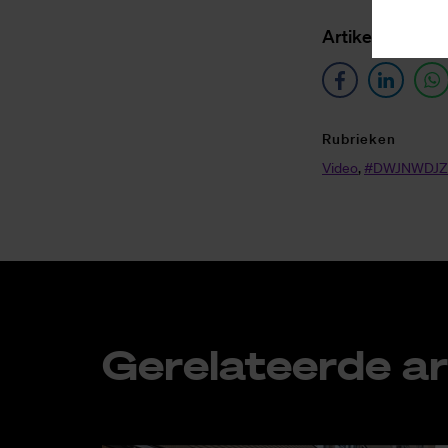
Ar­ti­kel de­len o
Ru­brie­ken
Video
,
#DW­JNW­D­J­
Ge­re­la­teer­de ar­