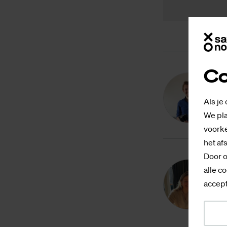
Co
P
Als je
We pla
voorke
het af
Door o
alle co
D
accept