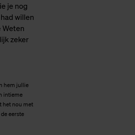
e je nog
 had willen
e Weten
ijk zeker
 hem jullie
en intieme
it het nou met
 de eerste