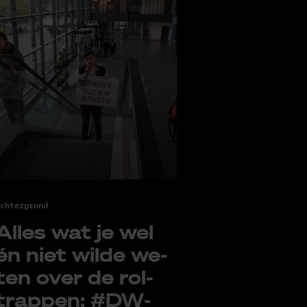
chtergrond
Al­les wat je wel
én niet wil­de we­
ten over de rol­
trap­pen: #DW­