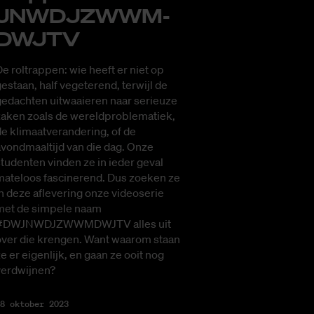
JN­W­D­J­­­ZWW­M­
DW­JTV
e roltrappen: wie heeft er niet op
estaan, half vegeterend, terwijl de
gedachten uitwaaieren naar serieuze
zaken zoals de wereldproblematiek,
e klimaatverandering, of de
vondmaaltijd van die dag. Onze
tudenten vinden ze in ieder geval
mateloos fascinerend. Dus zoeken ze
n deze aflevering onze videoserie
met de simpele naam
#DWJNWDJZWWMDWJTV alles uit
over die krengen. Want waarom staan
e er eigenlijk, en gaan ze ooit nog
verdwijnen?
8 oktober 2023