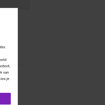
ter.
eeld
ontent.
ik van
kies je