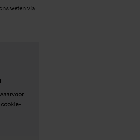
 ons weten via
g
 waarvoor
s
cookie-