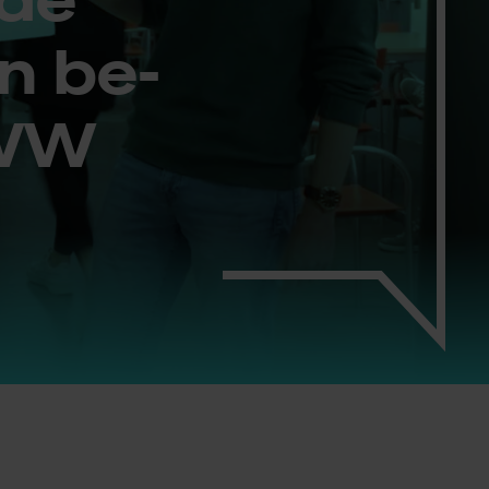
en be­
ZWW