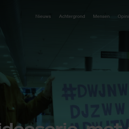
Nieuws
Achtergrond
Mensen
Opin
­deo­se­rie, met