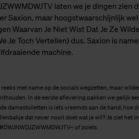
WWMDWJTV laten we je dingen zien di
ver Saxion, maar hoogstwaarschijnlijk wel
gen Waarvan Je Niet Wist Dat Je Ze Wild
e Je Toch Vertellen) dus. Saxion is namel
lfdraaiende machine.
 reeks met name op de socials wegzetten, maar wilden
onthouden. In de eerste aflevering pakken we gelijk e
 de damestoiletten is iets vreemds aan de hand; hoe z
lenbakje dat never nooit doet wat je wil? Je ziet het in
an #DWJNWDJZWWMDWJTV– of zoiets.