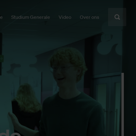
ie
Studium Generale
Video
Over ons
 de