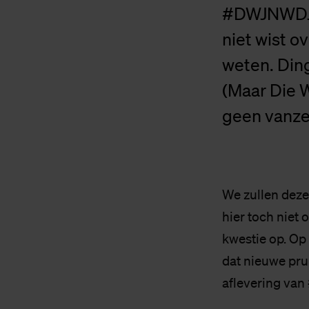
#DWJNWDJZ
niet wist o
weten. Din
(Maar Die W
geen vanze
We zullen deze
hier toch niet 
kwestie op. Op
dat nieuwe prul
aflevering v