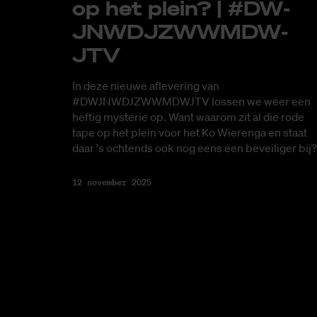
op het plein? | #DW­
JNWD­J­ZWWM­DW­
JTV
In deze nieuwe aflevering van
#DWJNWDJZWWMDWJTV lossen we weer een
heftig mysterie op. Want waarom zit al die rode
tape op het plein voor het Ko Wierenga en staat
daar 's ochtends ook nog eens een beveiliger bij?
12 november 2025