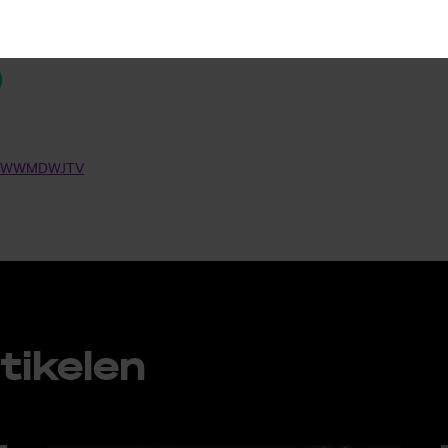
p
­ZWWM­DW­JTV
ti­ke­len