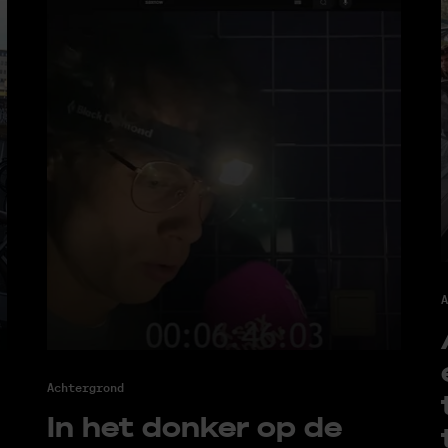
A
Achtergrond
In het don­ker op de