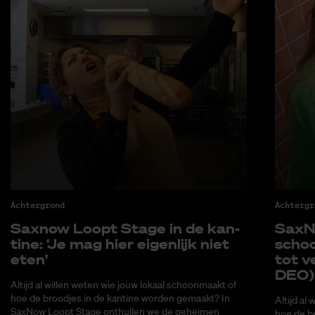
Achtergrond
Achtergr
Saxnow Loopt Sta­ge in de kan­
SaxNo
ti­ne: ‘Je mag hier ei­gen­lijk niet
schoo
eten'
tot ve
DEO)
Altijd al willen weten wie jouw lokaal schoonmaakt of
hoe de broodjes in de kantine worden gemaakt? In
Altijd al
SaxNow Loopt Stage onthullen we de geheimen
hoe de b