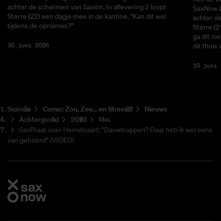
achter de schermen van Saxion. In aflevering 2 loopt
SaxNow L
Sterre (22) een dagje mee in de kantine. “Kan dit wel
achter de
tijdens de opnames?”
Sterre (2
ga dit ni
30 juni 2026
dit thuis
10 juni 
Saxnow
Co­mic: Zon, Zee... en Stress?!
Nieuws
Achtergrond
2023
Mei
SaxPraat over Hemelvaart: "Dauwtrappen? Daar heb ik wel eens
van gehoord" (VIDEO)