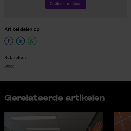
Cookies toestaan
Ar­ti­kel de­len op
Ru­brie­ken
Video
Ge­re­la­teer­de ar­ti­ke­len