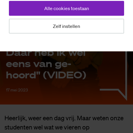
Achtergrond
Alle cookies toestaan
Sax­Praat over
Zelf instellen
He­mel­vaart:
"Dauw­trap­pen?
Daar heb ik wel
eens van ge­
hoord" (VI­DEO)
17 mei 2023
Heerlijk, weer een dag vrij. Maar weten onze
studenten wel wat we vieren op