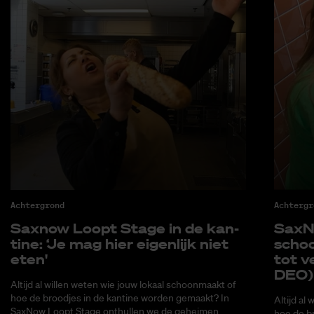
Achtergrond
Achtergr
Saxnow Loopt Sta­ge in de kan­
SaxNo
ti­ne: ‘Je mag hier ei­gen­lijk niet
schoo
eten'
tot ve
DEO)
Altijd al willen weten wie jouw lokaal schoonmaakt of
hoe de broodjes in de kantine worden gemaakt? In
Altijd al
SaxNow Loopt Stage onthullen we de geheimen
hoe de b