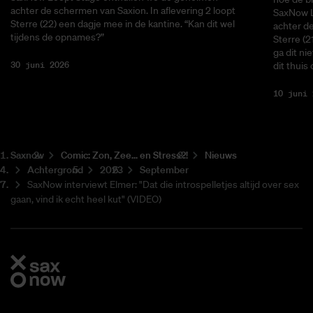
achter de schermen van Saxion. In aflevering 2 loopt
SaxNow L
Sterre (22) een dagje mee in de kantine. “Kan dit wel
achter de
tijdens de opnames?”
Sterre (2
ga dit ni
30 juni 2026
dit thuis
10 juni 
Saxnow
Co­mic: Zon, Zee... en Stress?!
Nieuws
Achtergrond
2023
September
SaxNow interviewt Elmer: "Dat die introspelletjes altijd over sex
gaan, vind ik echt heel kut" (VIDEO)