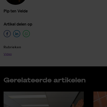
Pip ten Vel­de
Ar­ti­kel de­len op
Ru­brie­ken
Video
Ge­re­la­teer­de ar­ti­ke­len