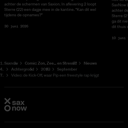
achter de schermen van Saxion. In aflevering 2 loopt
SaxNow L
Sterre (22) een dagje mee in de kantine. “Kan dit wel
achter de
tijdens de opnames?”
Sterre (2
ga dit ni
30 juni 2026
dit thuis
10 juni 
Saxnow
Co­mic: Zon, Zee... en Stress?!
Nieuws
Achtergrond
2023
September
Video: de Kick-Off, waar Pip een freestyle rap krijgt