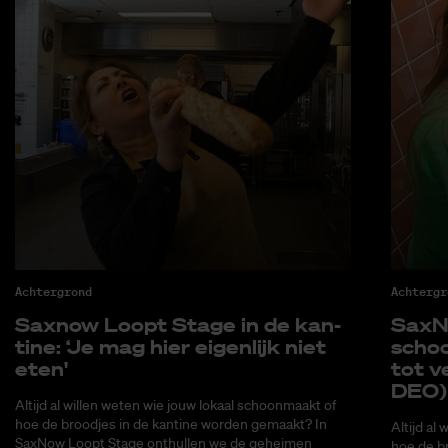
Achtergrond
Achtergr
Saxnow Loopt Sta­ge in de kan­
SaxNo
ti­ne: ‘Je mag hier ei­gen­lijk niet
schoo
eten'
tot ve
DEO)
Altijd al willen weten wie jouw lokaal schoonmaakt of
hoe de broodjes in de kantine worden gemaakt? In
Altijd al
SaxNow Loopt Stage onthullen we de geheimen
hoe de b