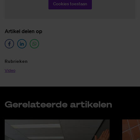
Cookies toestaan
Ar­ti­kel de­len op
Ru­brie­ken
Video
Ge­re­la­teer­de ar­ti­ke­len