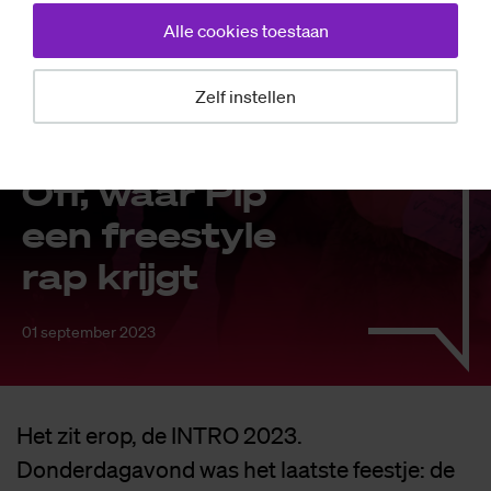
Alle cookies toestaan
Zelf instellen
Achtergrond
Vi­deo: de Kick-
Off, waar Pip
een freesty­le
rap krijgt
01 september 2023
Het zit erop, de INTRO 2023.
Donderdagavond was het laatste feestje: de