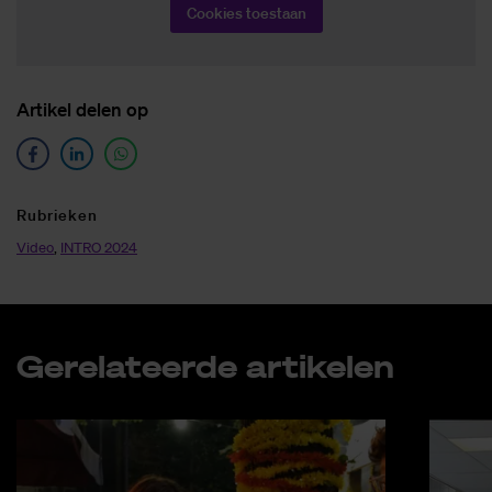
Cookies toestaan
Ar­ti­kel de­len op
Ru­brie­ken
Video
,
INTRO 2024
Ge­re­la­teer­de ar­ti­ke­len