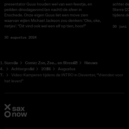
presentator Guus houden wel van een feestje, en
achter de
peilden dinsdagavond (en nacht) de sfeer in
Sterre (2
Enschede. Onze eigen Guus liet een move zien
tijdens 
waarvan wijlen Michael Jackson zou denken: ‘Oke, oke,
netjes’. “Dit vind ook wel een elf op tien, hoor!”
30 juni 
30 augustus 2024
Saxnow
Co­mic: Zon, Zee... en Stress?!
Nieuws
Achtergrond
2024
Augustus
Video: Kamperen tijdens de INTRO in Deventer, “Vrienden voor
het leven!”