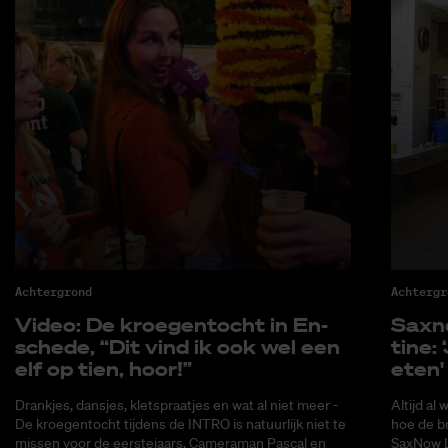
Achtergrond
Achtergr
Vi­deo: De kroe­gen­tocht in En­
Saxno
sche­de, “Dit vind ik ook wel een
ti­ne:
elf op tien, hoor!”
eten'
Drankjes, dansjes, kletspraatjes en wat al niet meer -
Altijd al
De kroegentocht tijdens de INTRO is natuurlijk niet te
hoe de b
missen voor de eerstejaars. Cameraman Pascal en
SaxNow L