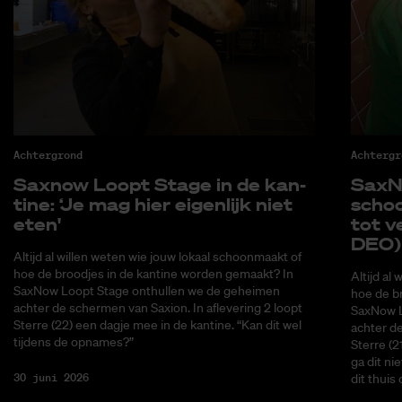
Achtergrond
Achtergr
Saxnow Loopt Sta­ge in de kan­
SaxNo
ti­ne: ‘Je mag hier ei­gen­lijk niet
schoo
eten'
tot ve
DEO)
Altijd al willen weten wie jouw lokaal schoonmaakt of
hoe de broodjes in de kantine worden gemaakt? In
Altijd al
SaxNow Loopt Stage onthullen we de geheimen
hoe de b
achter de schermen van Saxion. In aflevering 2 loopt
SaxNow L
Sterre (22) een dagje mee in de kantine. “Kan dit wel
achter de
tijdens de opnames?”
Sterre (2
ga dit ni
30 juni 2026
dit thuis