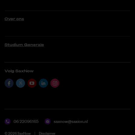
Over ons
Studium Generale
Volg SaxNow
06 22096165
saxnow@saxion.nl
©
2026
SaxNow
Disclaimer