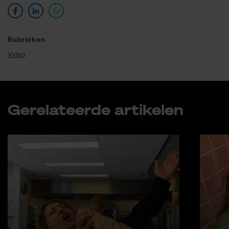
Ru­brie­ken
Video
Ge­re­la­teer­de ar­ti­ke­len