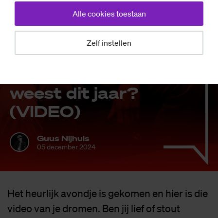
Alle cookies toestaan
Achtergrond
Zelf instellen
Sax­Praat! Ben jij
lief of stout ge­
weest dit jaar?
(VI­DEO)
Guus Nijhuis
05 december 2024
Het heurlijk avondje is gekomen en hier is die
video van je dromen. Ben jij lief of stout