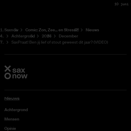
10 juni 
Saxnow
Co­mic: Zon, Zee... en Stress?!
Nieuws
Achtergrond
2024
December
SaxPraat! Ben jij lief of stout geweest dit jaar? (VIDEO)
Nieuws
Achtergrond
Mensen
Opinie