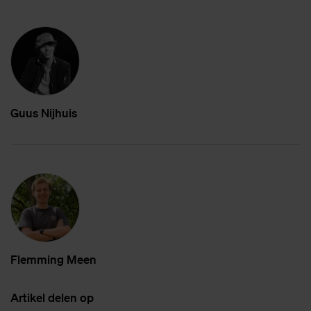
Guus Nij­huis
Flem­ming Meen
Ar­ti­kel de­len op