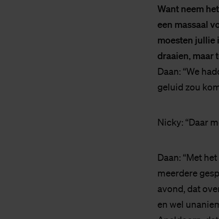
Want neem het 
een massaal vo
moesten jullie
draaien, maar t
Daan: “We hadd
geluid zou kom
Nicky: “Daar m
Daan: “Met het
meerdere gesp
avond, dat over
en wel unaniem,