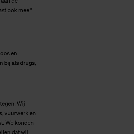
 aan de
ast ook mee.”
boos en
bij als drugs,
 tegen. Wij
s, vuurwerk en
st. We konden
llen dat wij