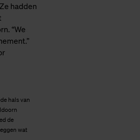
 Ze hadden
t
rn. “We
nement.”
or
 de hals van
eldoorn
ied de
 zeggen wat