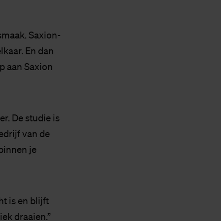
smaak. Saxion-
lkaar. En dan
p aan Saxion
r. De studie is
edrijf van de
binnen je
 is en blijft
iek draaien.”