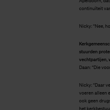
Apeldoorn, dat
continuïteit v
Nicky: “Nee, h
Kerkgemeensch
stuurden prote
vechtpartijen,
Daan: “Die voo
Nicky: “Daar ve
voeren alleen 
ook geen drugs
het kerkbestuur