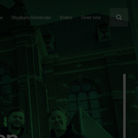
ie
Studium Generale
Video
Over ons
 op