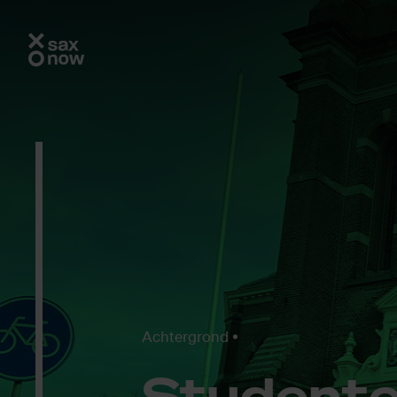
Achtergrond
Stu­den­t