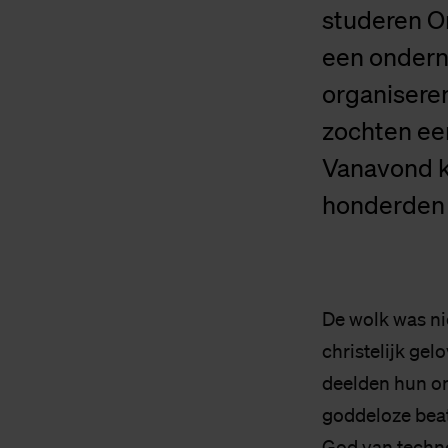
studeren O
een ondern
organisere
zochten ee
Vanavond ko
honderden 
De wolk was ni
christelijk ge
deelden hun on
goddeloze beats
God van techno