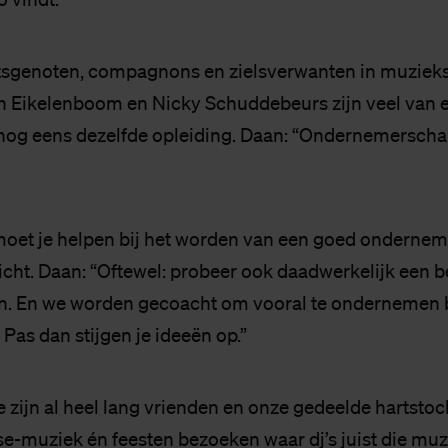
atsgenoten, compagnons en zielsverwanten in muziek
 Eikelenboom en Nicky Schuddebeurs zijn veel van e
nog eens dezelfde opleiding. Daan: “Ondernemerscha
moet je helpen bij het worden van een goed onderneme
icht. Daan: “Oftewel: probeer ook daadwerkelijk een b
en. En we worden gecoacht om vooral te ondernemen 
 Pas dan stijgen je ideeën op.”
 zijn al heel lang vrienden en onze gedeelde hartstocht
e-muziek én feesten bezoeken waar dj’s juist die muz