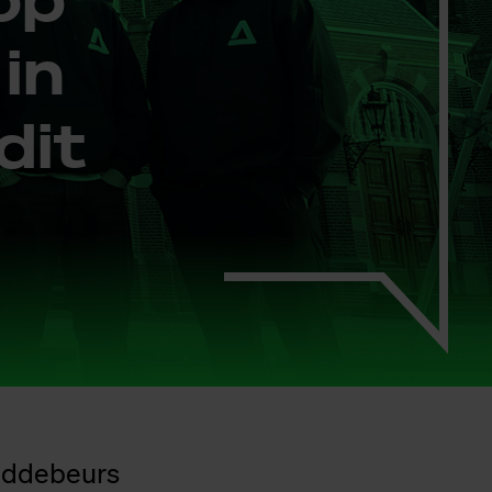
 in
dit
uddebeurs