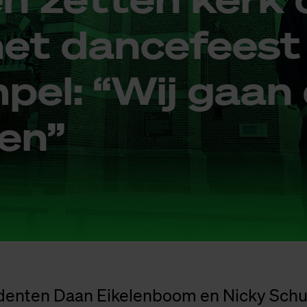
et dan­ce­feest
pel: “Wij gaan 
oen”
denten Daan Eikelenboom en Nicky Sch