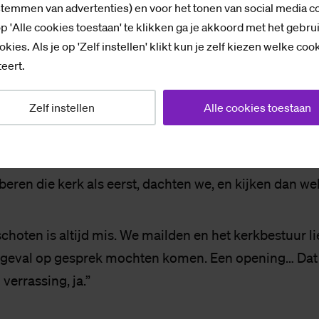
stemmen van advertenties) en voor het tonen van social media c
en houden in een huis dat van God zou zijn, in een no
p 'Alle cookies toestaan' te klikken ga je akkoord met het gebru
iblebelt ook nog eens… Wees eerlijk, dachten jullie eer
okies. Als je op 'Zelf instellen' klikt kun je zelf kiezen welke coo
rmaal, dat gaat ons nooit lukken?
eert.
 moest het in ons brein de Grote Kerk bij ons in Apeldo
Zelf instellen
Alle cookies toestaan
kendste kerk in de omgeving. Geen makkelijke keuze. M
 sferisch.”
eren die kerk als eerst, dachten we, en kijken dan wel
choten is altijd mis. We mailden en het kerkbestuur li
r geval op gesprek mochten komen. Een opening… Dat
verrassing, ja.”