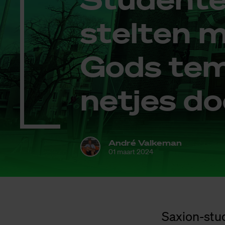
stel­ten m
Gods tem­
net­jes d
André Valkeman
01 maart 2024
Saxion-stu