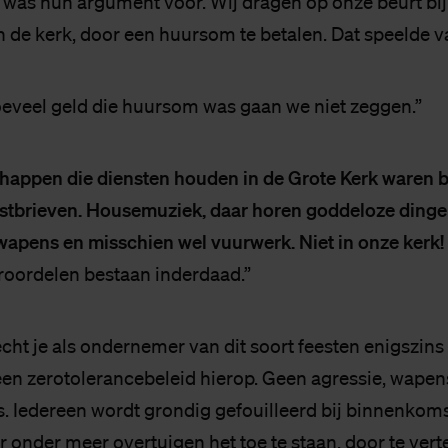
 was hun argument voor. Wij dragen op onze beurt bij
an de kerk, door een huursom te betalen. Dat speelde v
oeveel geld die huursom was gaan we niet zeggen.”
appen die diensten houden in de Grote Kerk waren 
stbrieven. Housemuziek, daar horen goddeloze dingen 
 wapens en misschien wel vuurwerk. Niet in onze kerk!
roordelen bestaan inderdaad.”
cht je als ondernemer van dit soort feesten enigszins
een zerotolerancebeleid hierop. Geen agressie, wapen
. Iedereen wordt grondig gefouilleerd bij binnenkom
 onder meer overtuigen het toe te staan, door te verte