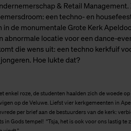
ndernemerschap & Retail Management.
emersdroom: een techno- en housefees
n in de monumentale Grote Kerk Apeldoo
n abnormale locatie voor een dance-eve
mt die wens uit: een techno kerkfuif vo
jongeren. Hoe lukte dat?
et enkel roze, de studenten haalden zich de woede op
lovigen op de Veluwe. Liefst vier kerkgemeenten in Ap
vrede per brief aan de bestuurders van de kerk: verb
 in Gods tempel! “Tsja, het is ook voor ons lastig te
 vindt.”