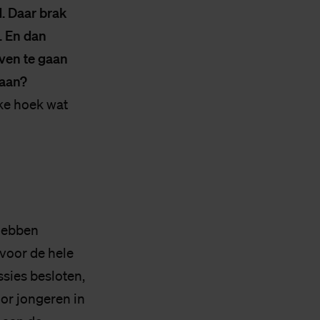
. Daar brak
. En dan
ven te gaan
taan?
jke hoek wat
 hebben
voor de hele
ssies besloten,
oor jongeren in