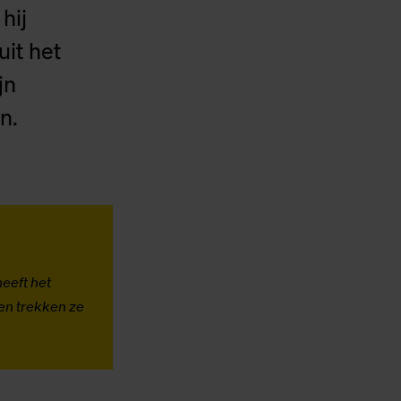
hij
uit het
jn
n.
eeft het
sen trekken ze