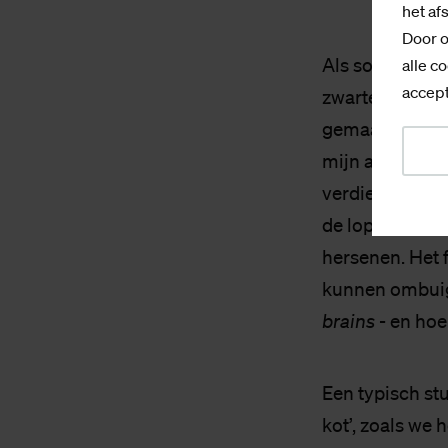
het af
Door o
Als soldaat ha
alle co
accept
zwarte plekjes 
gemaakt. Dat d
mijn aandacht g
verdienen, dac
de lopende band
hersenen. Het 
kunnen ombuige
brains
- en ho
Een typisch st
kot’, zoals we 