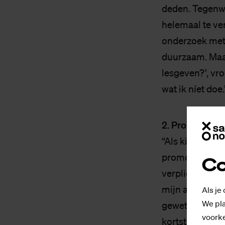
deden. Tegenwo
helemaal te ve
onderzoek met 
duurzaam. Maar 
lesgeven?’, vro
wat ik níet doe.
2. Probeer het
“Als kind wist 
promotietraject
Co
verplichte milit
mijn achtentwi
Als je
We pla
gewetensbezwaar
voorke
kortst in dien