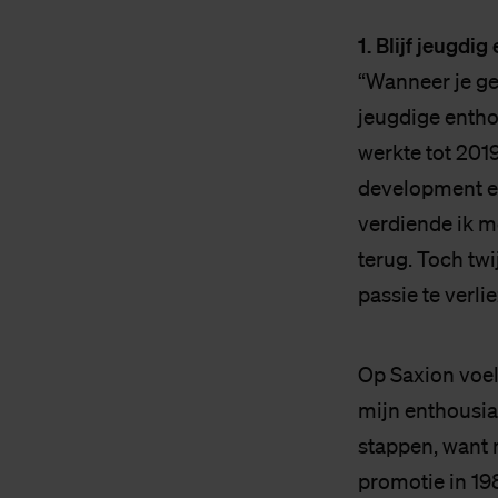
1. Blijf jeugdig
“Wanneer je gee
jeugdige enthou
werkte tot 2019
development e
verdiende ik m
terug. Toch twi
passie te verli
Op Saxion voel
mijn enthousia
stappen, want 
promotie in 19