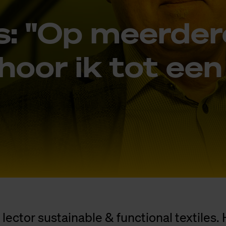
s: "Op meer­de­
­hoor ik tot ee
 lector sustainable & functional textiles. 