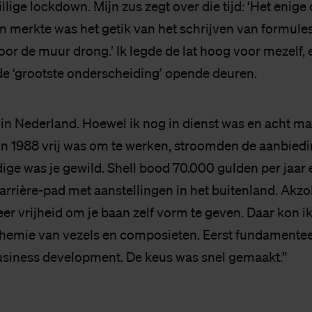
llige lockdown. Mijn zus zegt over die tijd: ‘Het enige d
an merkte was het getik van het schrijven van formule
door de muur drong.’ Ik legde de lat hoog voor mezelf, 
e ‘grootste onderscheiding’ opende deuren.
de in Nederland. Hoewel ik nog in dienst was en acht 
 in 1988 vrij was om te werken, stroomden de aanbied
ige was je gewild. Shell bood 70.000 gulden per jaar 
carrière-pad met aanstellingen in het buitenland. Ak
er vrijheid om je baan zelf vorm te geven. Daar kon 
hemie van vezels en composieten. Eerst fundamenteel,
usiness development. De keus was snel gemaakt.”