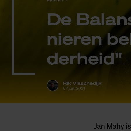
De Ba­lan
nie­ren be
der­heid"
Rik Visschedijk
07 juni 2021
Jan Mahy is