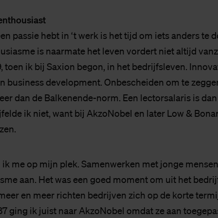
 enthousiast
n passie hebt in ‘t werk is het tijd om iets anders te 
siasme is naarmate het leven vordert niet altijd vanz
, toen ik bij Saxion begon, in het bedrijfsleven. Innova
n business development. Onbescheiden om te zeggen
eer dan de Balkenende-norm. Een lectorsalaris is dan 
jfelde ik niet, want bij AkzoNobel en later Low & Bonar
ezen.
 ik me op mijn plek. Samenwerken met jonge mensen,
sme aan. Het was een goed moment om uit het bedrijf
meer en meer richten bedrijven zich op de korte termi
87 ging ik juist naar AkzoNobel omdat ze aan toegep