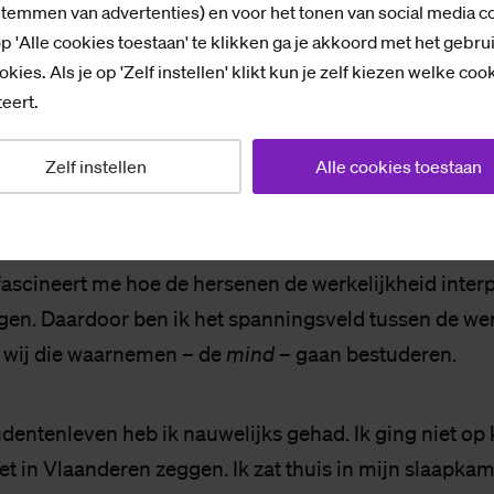
stemmen van advertenties) en voor het tonen van social media c
p 'Alle cookies toestaan' te klikken ga je akkoord met het gebru
d ik corvee: moest aan de lopende band aardappels co
okies. Als je op 'Zelf instellen' klikt kun je zelf kiezen welke coo
eert.
en die eruit snijden, zodat er patatten voor het leger
eed ik met dertig vrouwen, die ondertussen konden kl
Zelf instellen
Alle cookies toestaan
ing naar die frieten. Met dit soort werk moet ik nooit 
ht ik. Maar ik had ook een klein Eureka-moment. Bij 
 tot stilstand. Het leek alsof de band terugliep – een 
fascineert me hoe de hersenen de werkelijkheid inter
n. Daardoor ben ik het spanningsveld tussen de wer
e wij die waarnemen – de
mind
– gaan bestuderen.
udentenleven heb ik nauwelijks gehad. Ik ging niet op 
het in Vlaanderen zeggen. Ik zat thuis in mijn slaapkam