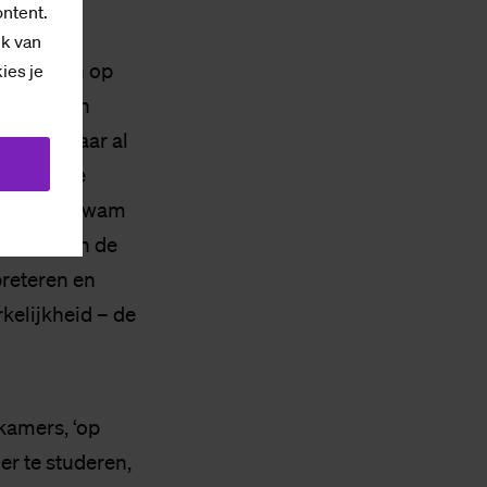
ontent.
ik van
ntroleren op
kies je
 van werden
etsen. Maar al
de kost te
de schaft kwam
illusie van de
preteren en
kelijkheid – de
kamers, ‘op
er te studeren,