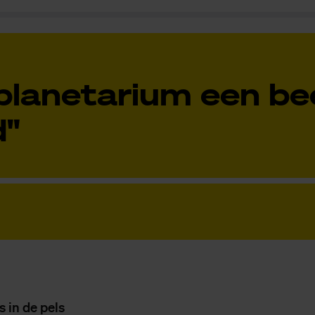
 planetarium een bee
d"
s in de pels