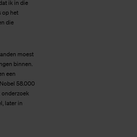
at ik in die
s op het
en die
maanden moest
ingen binnen.
en een
zoNobel 58.000
ik onderzoek
 later in