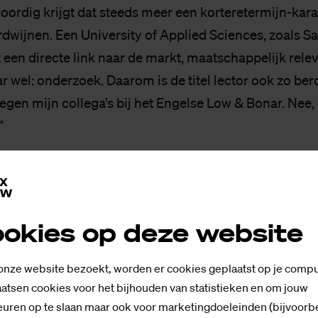
ordig krijgt dat steeds meer een korteretermijn-karak
rdwijnen. Een University of Applied Sciences, zoals Sa
een directe link naar de markt, maatschappelijk rele
wel: onderzoek. Daarom is de titel lector ook zo bero
egen mijn collega’s bij het Engelse Low & Bonar. Nee, 
”
 zo vroeg mogelijk goed te doen
ik één ding, ik ga de wetenschap in. De lat legde ik ho
 en aanstelling bij de universiteit van Antwerpen kon 
okies op deze website
aire dienst, wat ik als tijdsverspilling zag, lang uitstel
ntigste moest ik eraan geloven. Er waren drie opties:
 onze website bezoekt, worden er cookies geplaatst op je compu
atsen cookies voor het bijhouden van statistieken en om jouw
, officier worden of soldaat. Ik koos de laatste omda
uren op te slaan maar ook voor marketingdoeleinden (bijvoorb
st zou moeten, tien maanden.