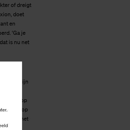
ter of dreigt
xion, doet
vant en
erd. ‘Ga je
dat is nu net
og. Door mijn
ik de
len. Maar op
 weigeren op
ter.
t ik dan het
eeld