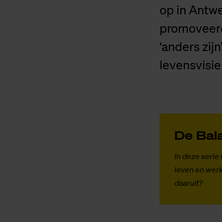
op in Antwe
promoveerd
‘anders zij
levensvisie 
De Ba­l
In deze serie
leven en werk
daaruit?