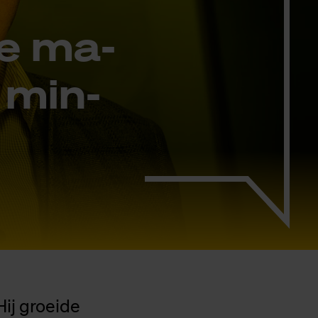
re ma­
n min­
Hij groeide