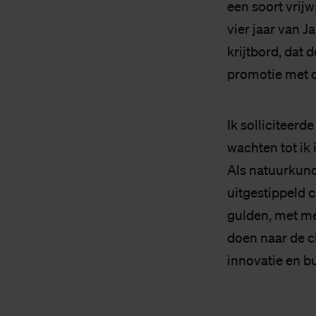
een soort vrijwi
vier jaar van J
krijtbord, dat 
promotie met d
Ik solliciteer
wachten tot ik
Als natuurkund
uitgestippeld 
gulden, met me
doen naar de c
innovatie en b