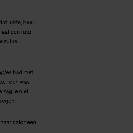
at lukte, heel
 laat een foto
ie zulke
mpjes
had met
oto. Toch was
e zag je niet
regen.”
 haar calorieën