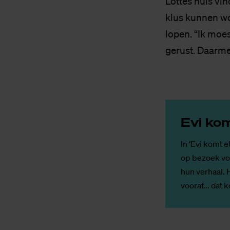
Lottes huis vi
klus kunnen wo
lopen. “Ik moe
gerust. Daarme
Evi ko
In ‘Evi komt e
op bezoek voo
hun verhaal. 
vooraf... dat 