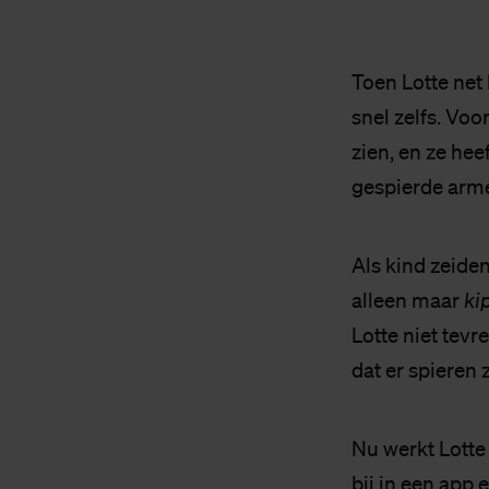
Toen Lotte net 
snel zelfs. Voo
zien, en ze hee
gespierde arm
Als kind zeiden
alleen maar
ki
Lotte niet tevr
dat er spieren
Nu werkt Lotte
bij in een app