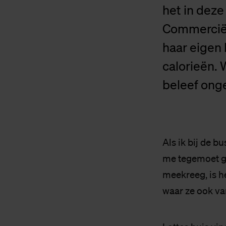
het in deze
Commerciël
haar eigen 
calorieën. 
beleef ong
Als ik bij de b
me tegemoet ge
meekreeg, is het
waar ze ook va