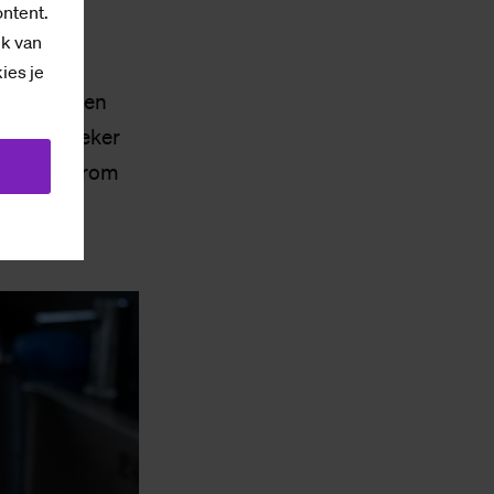
ontent.
ik van
kies je
 er zelfs een
t dat ze zeker
ben en daarom