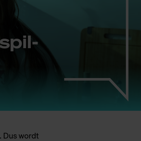
spil­
t. Dus wordt