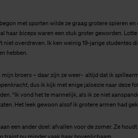
begon met sporten wilde ze graag grotere spieren en d
ral haar
biceps
waren een stuk groter geworden
.
Lotte
ft niet overdreven. Ik ken weinig 19-jarige studentes d
en hebben.
 mijn broers – daar zijn ze weer- altijd dat ik
spillear
ppenkracht
, dus ik kijk met enige jaloezie naar deze f
eden. “Ik vond het te mannelijk, als ik ze niet aanspand
 zaten. Het leek gewoon alsof ik grotere armen had gek
 aan een ander doel: afvallen voor de zomer. Ze houdt
 en traint nu minder vaak haar bovenlichaam.