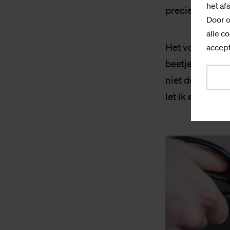
het af
precies.
Door o
alle co
Het voelt alsof 
accept
beetje van, maa
niet doorgesla
let ik erop.”