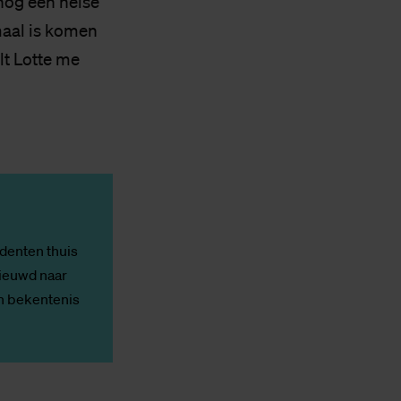
nog een helse
maal is komen
lt Lotte me
udenten thuis
nieuwd naar
en bekentenis