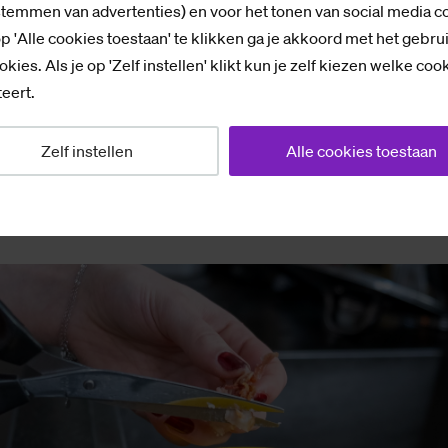
stemmen van advertenties) en voor het tonen van social media c
p 'Alle cookies toestaan' te klikken ga je akkoord met het gebru
okies. Als je op 'Zelf instellen' klikt kun je zelf kiezen welke coo
het een dagtaak is dit bij elk gerecht te doen. Ik schrik
eert.
r dat zal mijn gebrek aan zelfdiscipline zijn. Lotte zeg
Zelf instellen
Alle cookies toestaan
gen is. “Ik vind het gewoon belangrijk dat ik gezond 