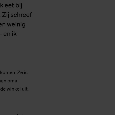
k eet bij
Zij schreef
en weinig
- en ik
ankomen. Ze is
mijn oma
 de winkel uit,