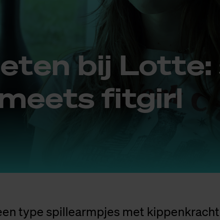
ten bij Lot­te: 
meets fit­girl
 een type spillearmpjes met kippenkrach