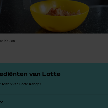
van Keulen
re­­di­­ën­­ten van Lot­te
 feiten van Lotte Kanger