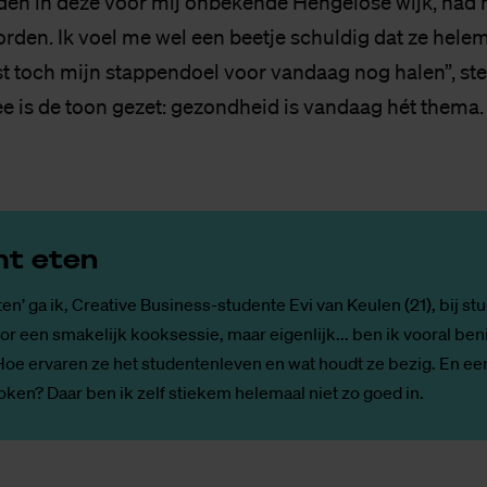
nden in deze voor mij onbekende Hengelose wijk, had 
rden. Ik voel me wel een beetje schuldig dat ze hele
st toch mijn stappendoel voor vandaag nog halen”, ste
e is de toon gezet: gezondheid is vandaag hét thema.
mt eten
ten’ ga ik, Creative Business-studente Evi van Keulen (21), bij st
r een smakelijk kooksessie, maar eigenlijk... ben ik vooral be
Hoe ervaren ze het studentenleven en wat houdt ze bezig. En e
koken? Daar ben ik zelf stiekem helemaal niet zo goed in.