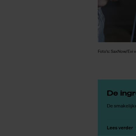
Foto's: SaxNow/Evi 
De in­­­g
De smakelijke
Lees verder