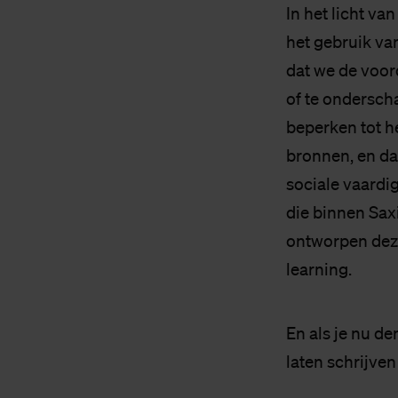
In het licht va
het gebruik va
dat we de voor
of te ondersch
beperken tot h
bronnen, en da
sociale vaardi
die binnen Saxi
ontworpen deze
learning.
En als je nu de
laten schrijven