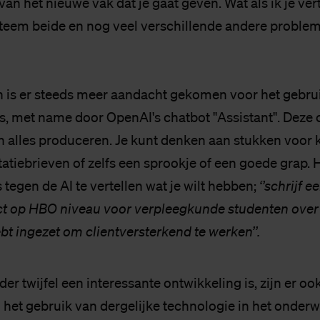
van het nieuwe vak dat je gaat geven. Wat als ik je vert
teem beide en nog veel verschillende andere proble
en is er steeds meer aandacht gekomen voor het gebru
js, met name door OpenAI's chatbot "Assistant". Deze
lles produceren. Je kunt denken aan stukken voor k
itatiebrieven of zelfs een sprookje of een goede grap. 
s tegen de AI te vertellen wat je wilt hebben;
‘’schrijf e
t op HBO niveau voor verpleegkunde studenten ov
ebt ingezet om clientversterkend te werken’’.
er twijfel een interessante ontwikkeling is, zijn er ook
het gebruik van dergelijke technologie in het onderwi