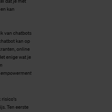
el dat je met
men kan
ik van chatbots
 chatbot kan op
ranten, online
Het enige wat je
en
er empowerment
 risico's
js. Ten eerste