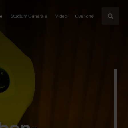
ie
Studium Generale
Video
Over ons
r­bon­