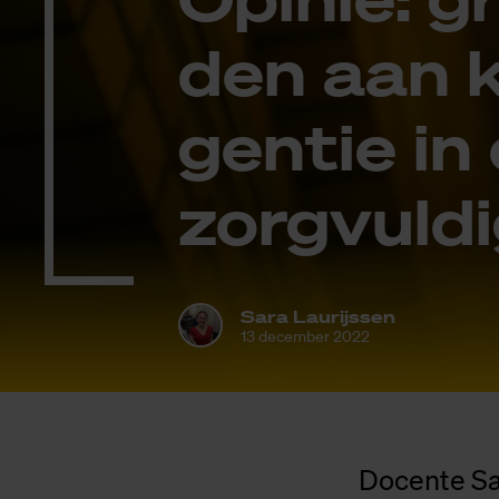
den aan kun
gen­tie in
zorg­vul­d
Sara Laurijssen
13 december 2022
Docente Sa