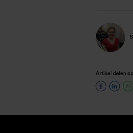
S
Ar­ti­kel de­len o