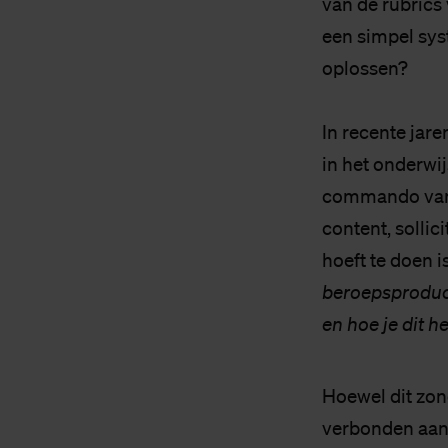
van de rubrics 
een simpel sys
oplossen?
In recente jar
in het onderwi
commando van a
content, sollic
hoeft te doen i
beroepsproduc
en hoe je dit h
Hoewel dit zond
verbonden aan 