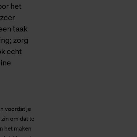
oor het
 zeer
 een taak
ing; zorg
ok echt
hine
en voordat je
zin om dat te
gen het maken