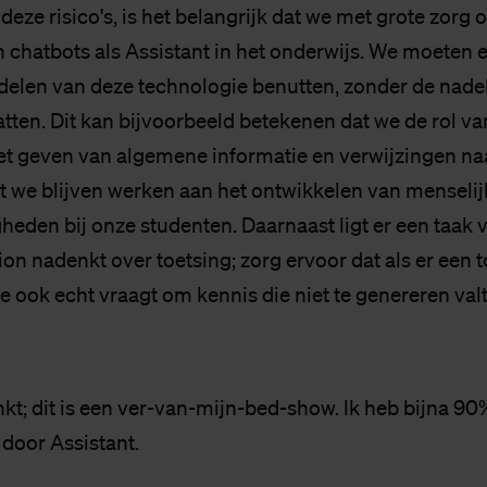
n deze risico's, is het belangrijk dat we met grote zor
n chatbots als Assistant in het onderwijs. We moeten 
delen van deze technologie benutten, zonder de nade
atten. Dit kan bijvoorbeeld betekenen dat we de rol va
et geven van algemene informatie en verwijzingen n
t we blijven werken aan het ontwikkelen van menselijk
gheden bij onze studenten. Daarnaast ligt er een taak 
on nadenkt over toetsing; zorg ervoor dat als er een 
 ook echt vraagt om kennis die niet te genereren val
nkt; dit is een ver-van-mijn-bed-show. Ik heb bijna 90%
 door Assistant.