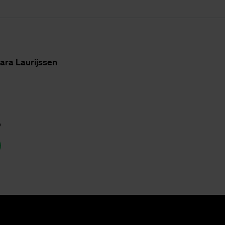
ara Lau­rijs­sen
p