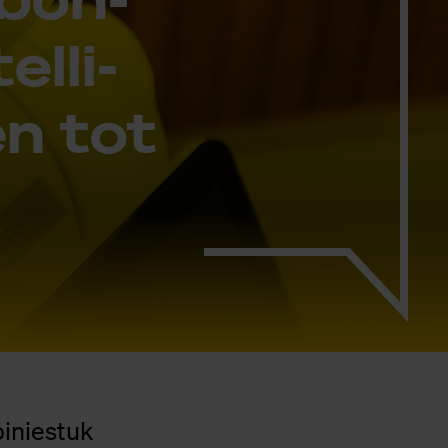
l­li­
en tot
piniestuk