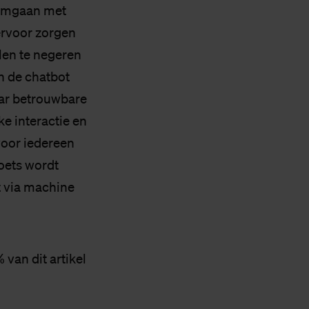
g omgaan met
ervoor zorgen
len te negeren
n de chatbot
aar betrouwbare
e interactie en
voor iedereen
toets wordt
t via machine
 van dit artikel