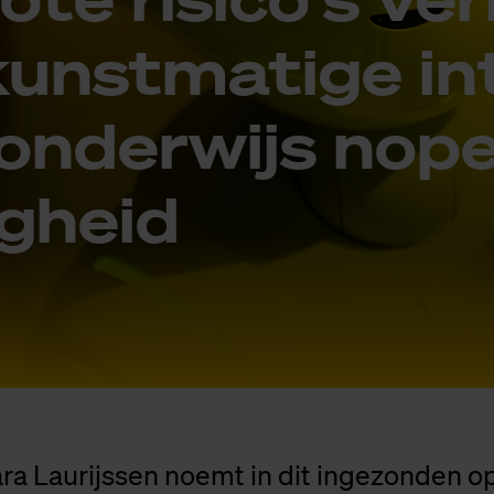
st­ma­ti­ge in­te
 on­der­wijs no­p
ig­heid
ra Laurijssen noemt in dit ingezonden o