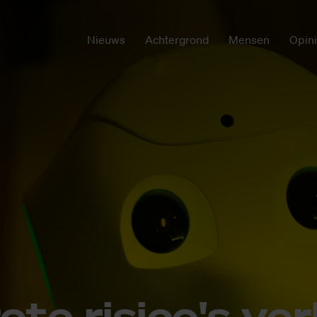
Nieuws
Achtergrond
Mensen
Opin
o­te ri­si­co's ve