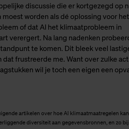
pelijke discussie die er kortgezegd op
n moest worden als dé oplossing voor he
leem of dat AI het klimaatprobleem in
art verergert. Na lang nadenken probeerd
tandpunt te komen. Dit bleek veel lastig
 dat frustreerde me. Want over zulke ac
agstukken wil je toch een eigen een opv
tuigende artikelen over hoe AI klimaatmaatregelen ka
erliggende diversiteit aan gegevensbronnen, en zo bi