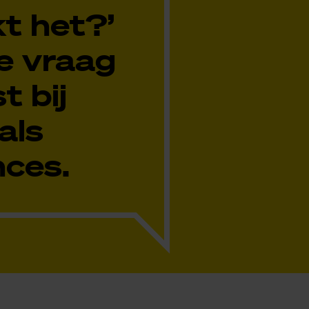
kt het?’
de vraag
t bij
als
nces.