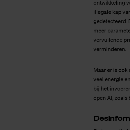
ontwikkeling v
illegale kap v
gedetecteerd.
meer parameter
vervuilende pr
verminderen.
Maar er is ook
veel energie en
bij het invoer
open AI, zoals
Des­in­for­