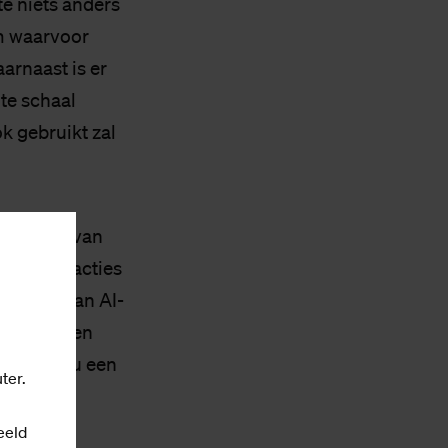
te niets anders
em waarvoor
arnaast is er
te schaal
k gebruikt zal
ijkheden van
n twee reacties
pekt is van AI-
 er ook een
tijd is nu een
ter.
eeld