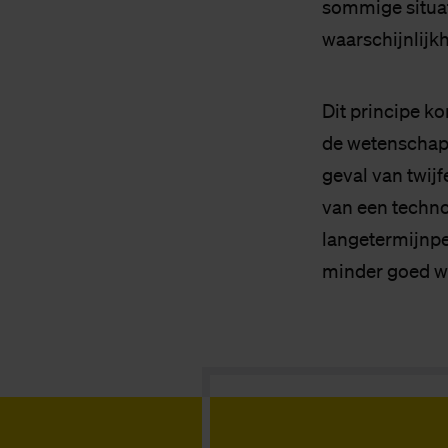
sommige situati
waarschijnlijkh
Dit principe ko
de wetenschap 
geval van twij
van een techno
langetermijnpe
minder goed wo