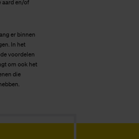
e aard en/of
lang er binnen
en. In het
p de voordelen
ngt om ook het
enen die
 hebben.