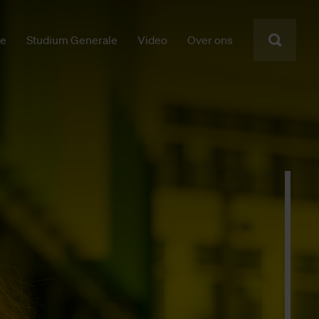
ie
Studium Generale
Video
Over ons