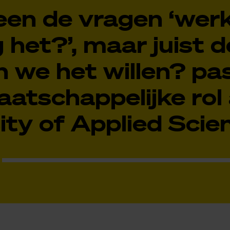
leen de vragen ‘wer
 het?’, maar juist 
 we het willen? pas
atschappelijke rol 
ity of Applied Scie