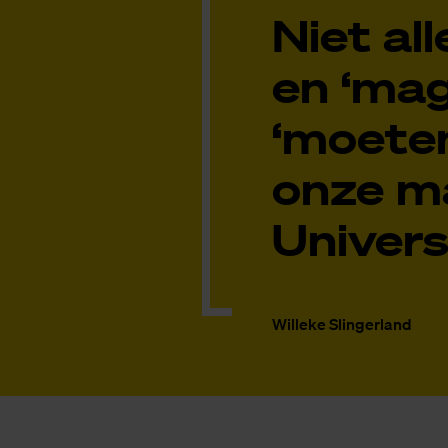
Niet al
en ‘mag
‘moeten
onze ma
Univers
Willeke Slingerland