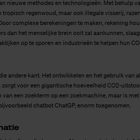
an nieuwe methodes en technologieën. Met behulp va
an tropisch regenwoud, maar ook illegale visserij, raz
 Door complexe berekeningen te maken, rekening ho
s dan het menselijke brein ooit zal aankunnen, slaag
aktijken op te sporen en industrieën te helpen hun CO2
 die andere kant. Het ontwikkelen en het gebruik van a
 zorgt voor een gigantische hoeveelheid CO2-uitstoot.
en van een zoekterm op een zoekmachine, maar is met
 bijvoorbeeld chatbot ChatGP, enorm toegenomen.
ma­tie