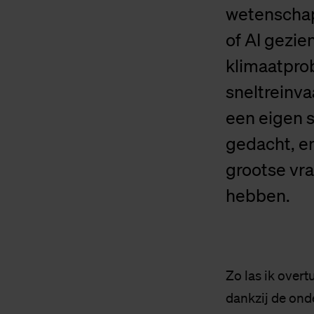
wetenschap
of AI gezie
klimaatprob
sneltreinva
een eigen s
gedacht, en
grootse vra
hebben.
Zo las ik over
dankzij de ond