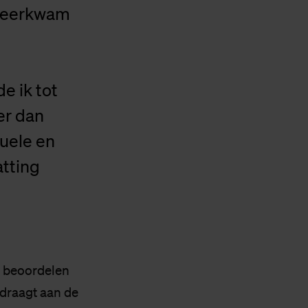
 neerkwam
t
e ik tot
er dan
tuele en
atting
n beoordelen
jdraagt aan de