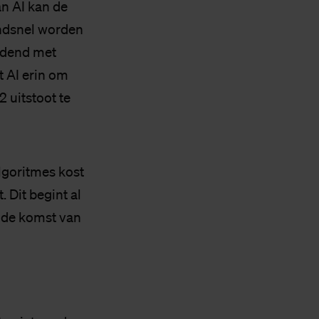
n AI kan de
endsnel worden
udend met
t AI erin om
 uitstoot te
lgoritmes kost
 Dit begint al
 de komst van