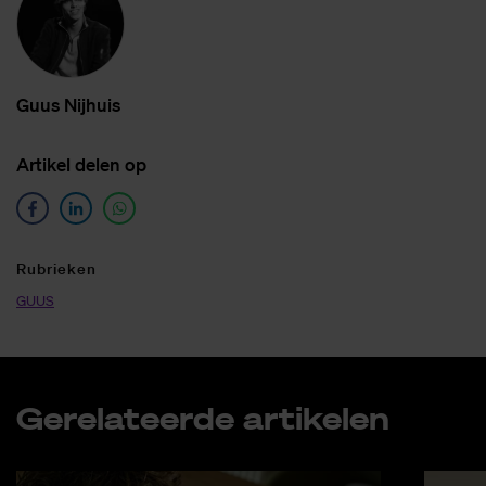
Guus Nij­huis
Ar­ti­kel de­len op
Ru­brie­ken
GUUS
Ge­re­la­teer­de ar­ti­ke­len