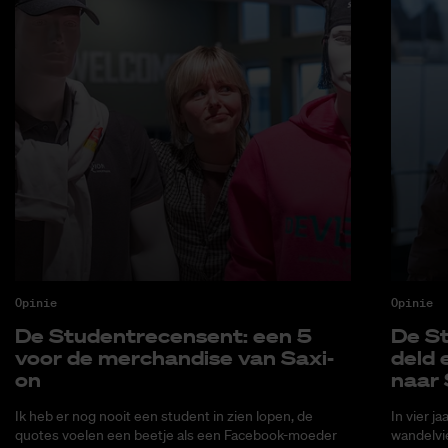
Opinie
Opinie
De Stu­den­tre­cen­sent: een 5
De St
voor de mer­chan­di­se van Saxi­
deld 
on
naar 
Ik heb er nog nooit een student in zien lopen, de
In vier j
quotes voelen een beetje als een Facebook-moeder
wandelvi