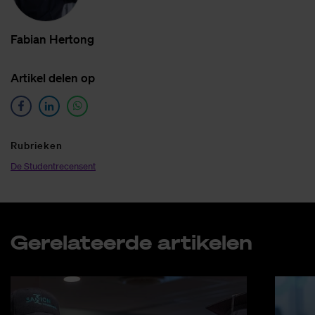
Fa­bi­an Her­tong
Ar­ti­kel de­len op
Ru­brie­ken
De Studentrecensent
Ge­re­la­teer­de ar­ti­ke­len