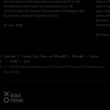
aan en: wat is in hemelsnaam een waterklok? In De
Saxion. R
Studentrecensent gaat het deze keer over de
keer in é
merchandise van Saxion. Ik kan alvast verklappen dat
saai, maa
ik zelf een aankoop nog even uitstel.
goed uitk
gereden. 
stoepteg
26 mei 2026
30 maart
Saxnow
Co­mic: Zon, Zee... en Stress?!
Nieuws
Opinie
2025
Juni
De Studentrecensent: een 6 voor het OV tussen Glanerbrug en
Enschede