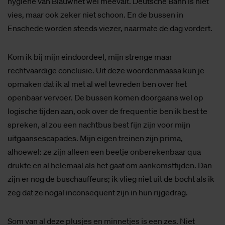
hygiëne van Blauwnet wel meevalt. Deutsche Bahn is niet
vies, maar ook zeker niet schoon. En de bussen in
Enschede worden steeds viezer, naarmate de dag vordert.
Kom ik bij mijn eindoordeel, mijn strenge maar
rechtvaardige conclusie. Uit deze woordenmassa kun je
opmaken dat ik al met al wel tevreden ben over het
openbaar vervoer. De bussen komen doorgaans wel op
logische tijden aan, ook over de frequentie ben ik best te
spreken, al zou een nachtbus best fijn zijn voor mijn
uitgaansescapades. Mijn eigen treinen zijn prima,
alhoewel: ze zijn alleen een beetje onberekenbaar qua
drukte en al helemaal als het gaat om aankomsttijden. Dan
zijn er nog de buschauffeurs; ik vlieg niet uit de bocht als ik
zeg dat ze nogal inconsequent zijn in hun rijgedrag.
Som van al deze plusjes en minnetjes is een zes. Niet