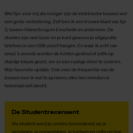
Wel fijn: voor mij als reiziger zijn de elektrische bussen wel
een grote verbetering. Zelf ben ik een trouwe klant van lijn
3, tussen Glanerbrug en Enschede en andersom. De
stoelen zijn veel luxer en je kunt gewoon je uitgeputte
telefoon in een USB-poort hangen. En waar ik echt van
smul; ’s avonds worden de lichten gedimd of zelfs op
standje blauw gezet, om zo een rustige sfeer te creëren.
Mijn favoriete update. Ook over de frequentie van de
bussen ben ik wel te spreken; elke tien minuten is
helemaal niet slecht.
De Stu­­den­tre­­cen­­sent
Als student word je continu beoordeeld; op je
verslagen, je presentaties, je toetsen en zelfs op hoe