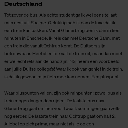
Deut­sch­land
Tot zover de bus. Als echte student ga ik wel eens te laat
mijn nest uit.
Sue me
. Gelukkig heb ik dan de luxe dat ik
een trein kan pakken. Vanaf Glanerbrug ben ik dan in tien
minuten in Enschede. Ik reis dan met Deutsche Bahn, met
een trein die vanuit Ochtrup komt. De Duitsers zijn
betrouwbaar. Heel af en toe valt de trein uit, maar dan moet
er wel echt iets aan de hand zijn. NS, neem een voorbeeld
aan jullie Duitse collega’s! Waar ik ook van geniet in de trein,
is dat ik gewoon mijn fiets mee kan nemen. Een pluspunt.
Waar pluspunten vallen, zijn ook minpunten: zowel bus als
trein mogen langer doorrijden. De laatste bus naar
Glanerbrug gaat om tien voor twaalf, sommigen gaan zelfs
nog eerder. De laatste trein naar Ochtrup gaat om half 2.
Allebei op zich prima, maar niet als je op een