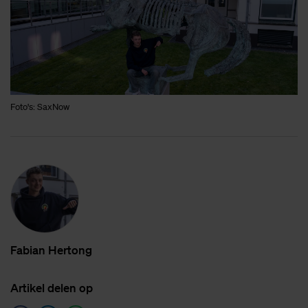
Foto's: SaxNow
Fa­bi­an Her­tong
Ar­ti­kel de­len op