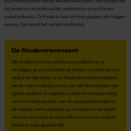
bij prehistorische dieren als dinosaurussen. Het schijnt dat
hij heden en verleden wilde combineren en zo bij een
paard uitkwam. Zelf was ik voor een kip gegaan, die leggen
eieren. Dan komt het net wat dichterbij.
De Stu­den­tre­cen­sent
Als student word je continu beoordeeld; op je
verslagen, je presentaties, je toetsen en zelfs op hoe
vaak je te laat komt. In De Studentrecensent draaien
we de rollen volledig om en zijn het de studenten die
cijfers uitdelen. En daarbij is niets of niemand veilig
voor hun scherpe blik; van de saucijzenbroodjes in
de kantine, het kunstwerk op het plein tot de adem
van hun docenten. In elke editie een nieuw oordeel,
keihard, maar goudeerlijk.