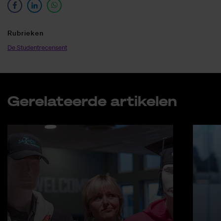
Ru­brie­ken
De Studentrecensent
Ge­re­la­teer­de ar­ti­ke­len