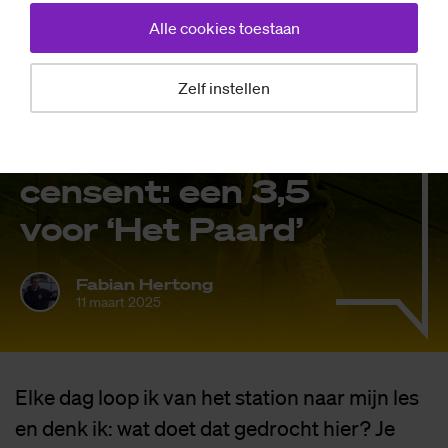
Alle cookies toestaan
Zelf instellen
Opinie
De Stu­den­tre­
cen­sent: een 3,5
voor ‘Het Paard’
Fabian Hertong
11 maart 2025
Elke dag loop ik van het station naar mijn les
en denk ik: wat doet dat gedrocht hier? Je