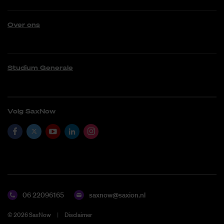
Over ons
Studium Generale
Volg SaxNow
06 22096165
saxnow@saxion.nl
©
2026
SaxNow
Disclaimer