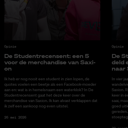
Opinie
Opinie
De Stu­den­tre­cen­sent: een 5
De St
voor de mer­chan­di­se van Saxi­
deld 
on
naar 
Ik heb er nog nooit een student in zien lopen, de
In vier j
quotes voelen een beetje als een Facebook-moeder
wandelvi
aan en: wat is in hemelsnaam een waterklok? In De
Saxion. R
Studentrecensent gaat het deze keer over de
keer in é
merchandise van Saxion. Ik kan alvast verklappen dat
saai, maa
ik zelf een aankoop nog even uitstel.
goed uitk
gereden. 
stoepteg
26 mei 2026