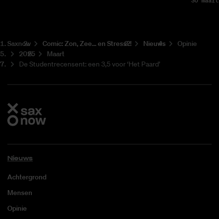
30 maart
Saxnow
Co­mic: Zon, Zee... en Stress?!
Nieuws
Opinie
2025
Maart
De Studentrecensent: een 3,5 voor ‘Het Paard’
Nieuws
Achtergrond
Mensen
Opinie