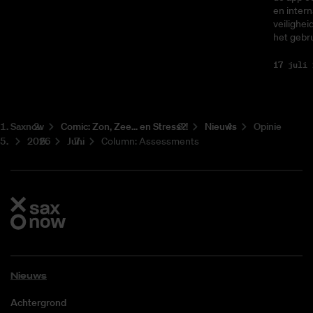
en intern
veilighei
het gebru
17 juli 
Saxnow
Co­mic: Zon, Zee... en Stress?!
Nieuws
Opinie
2026
Juni
Column: Assessments
Nieuws
Achtergrond