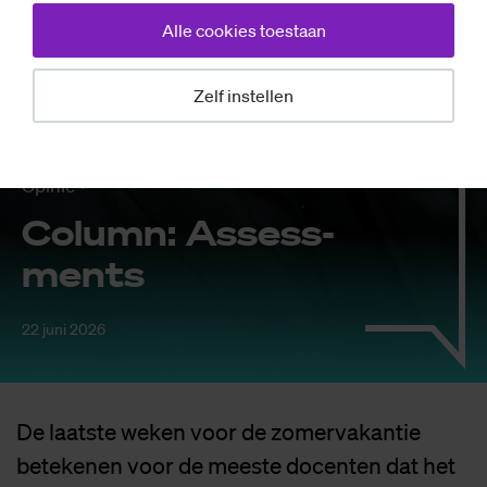
Alle cookies toestaan
Zelf instellen
Opinie
Co­lumn: As­sess­
ments
22 juni 2026
De laatste weken voor de zomervakantie
betekenen voor de meeste docenten dat het