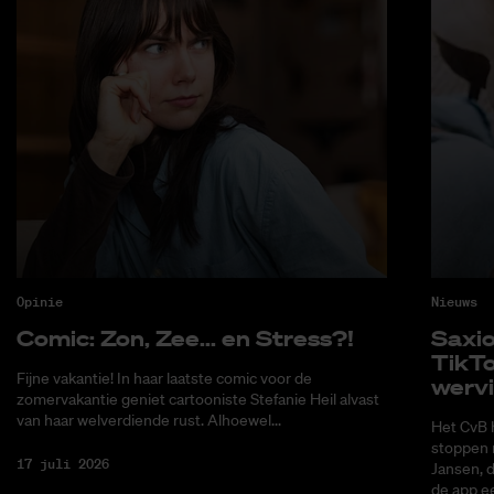
Opinie
Nieuws
Co­mic: Zon, Zee... en Stress?!
Saxi­
Tik­T
Fijne vakantie! In haar laatste comic voor de
wer­v
zomervakantie geniet cartooniste Stefanie Heil alvast
van haar welverdiende rust. Alhoewel...
Het CvB 
stoppen 
17 juli 2026
Jansen, 
de app ee