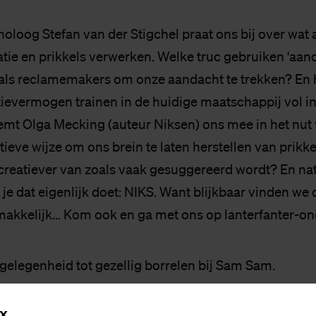
holoog Stefan van der Stigchel praat ons bij over wat 
tie en prikkels verwerken. Welke truc gebruiken ‘aan
oals reclamemakers om onze aandacht te trekken? En
ievermogen trainen in de huidige maatschappij vol 
mt Olga Mecking (auteur Niksen) ons mee in het nut 
ctieve wijze om ons brein te laten herstellen van prikke
creatiever van zoals vaak gesuggereerd wordt? En nat
e dat eigenlijk doet: NIKS. Want blijkbaar vinden we d
makkelijk… Kom ook en ga met ons op lanterfanter-on
 gelegenheid tot gezellig borrelen bij Sam Sam.