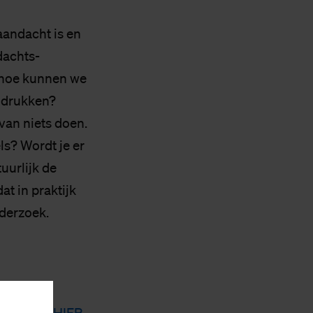
aandacht is en
dachts-
 hoe kunnen we
indrukken?
van niets doen.
ls? Wordt je er
uurlijk de
at in praktijk
derzoek.