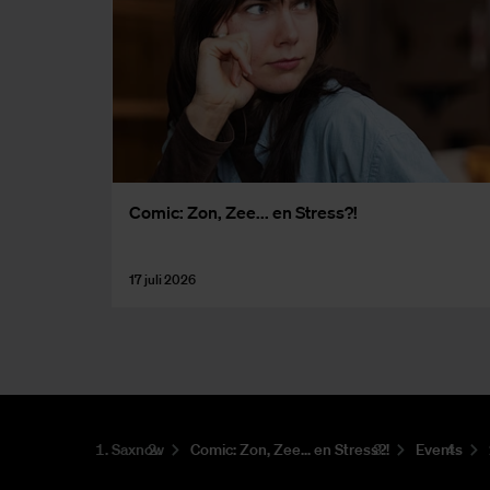
Co­mic: Zon, Zee... en Stress?!
17 juli 2026
Saxnow
Co­mic: Zon, Zee... en Stress?!
Events