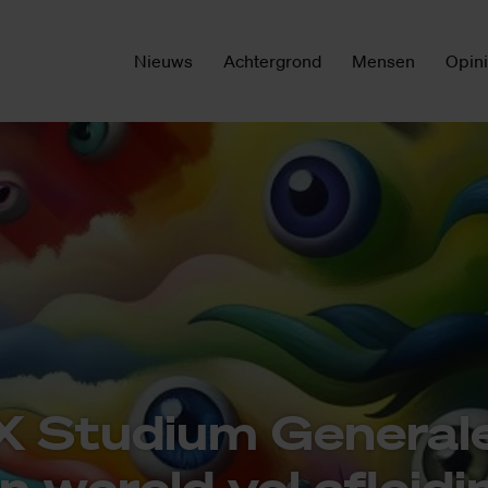
Nieuws
Achtergrond
Mensen
Opin
Stu­di­um Ge­ne­ra­le
 we­reld vol af­lei­di