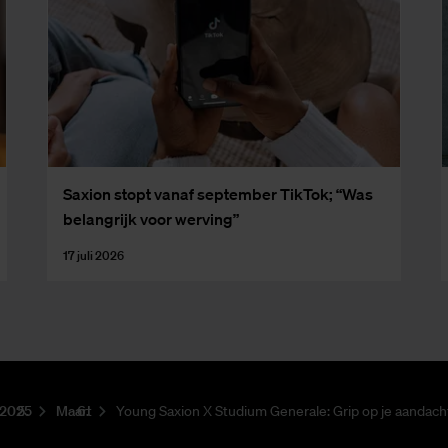
Saxi­on stopt van­af sep­tem­ber Tik­Tok; “Was
be­lang­rijk voor wer­ving”
17 juli 2026
2025
Maart
Young Saxion X Studium Generale: Grip op je aandacht 