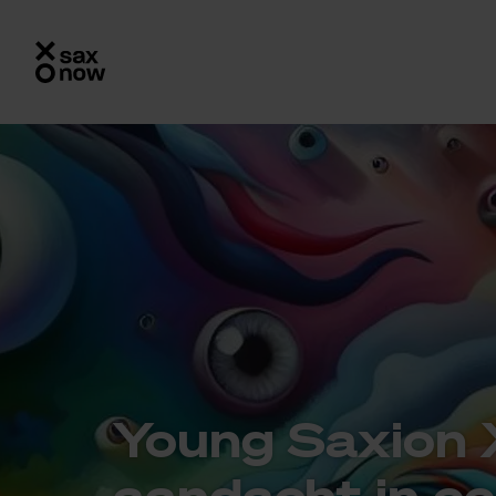
Young Saxi­on X 
aan­dacht in een