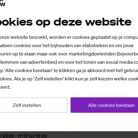
 de partij? Deelname is gratis, aanmelden is verplicht
okies op deze website
 onze website bezoekt, worden er cookies geplaatst op je compu
 Stigchel
, hoogleraar Cognitieve Psychologie, aute
atsen cookies voor het bijhouden van statistieken en om jouw
 op je aandacht, Concentratie
uren op te slaan maar ook voor marketingdoeleinden (bijvoorb
stemmen van advertenties) en voor het tonen van social media c
p 'Alle cookies toestaan' te klikken ga je akkoord met het gebru
, auteur
Niksen
okies. Als je op 'Zelf instellen' klikt kun je zelf kiezen welke coo
eert.
Zelf instellen
Alle cookies toestaan
e
er Concordia, Oude Markt 15, Enschede
en tijd
l 2025 - 17:15 tot 18:30