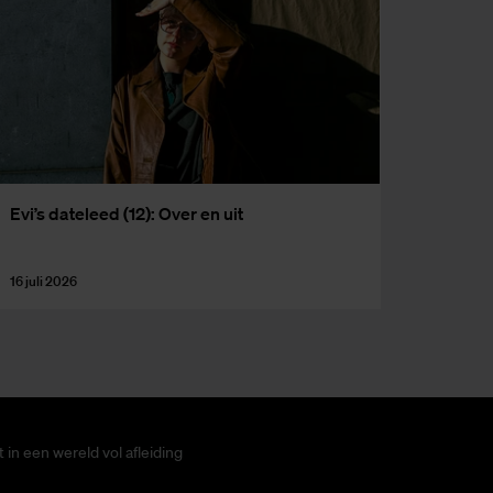
Evi’s da­te­leed (12): Over en uit
16 juli 2026
in een wereld vol afleiding