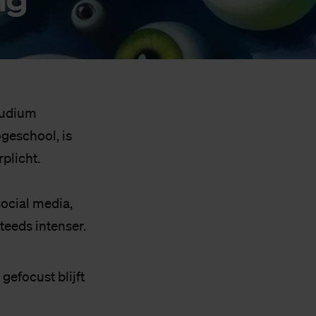
tudium
ogeschool, is
plicht.
social media,
teeds intenser.
 gefocust blijft