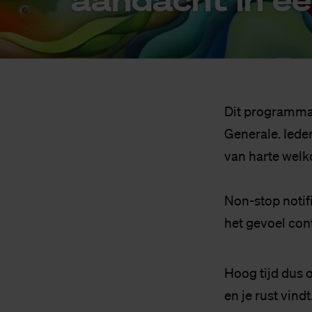
Dit programma
Generale. Iede
van harte welk
Non-stop notif
het gevoel cont
Hoog tijd dus o
en je rust vindt