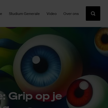
ie
Studium Generale
Video
Over ons
: Grip op je
ng