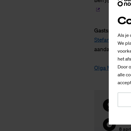
Ben jij ook van
Co
Gastsprekers:
Als je
Stefan van der
We pla
aandacht, Grip
voorke
het af
Door o
Olga Mecking
alle co
accept
Locati
Theat
Datum 
8 apri