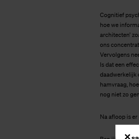
Cognitief psyc
hoe we informa
architecten’ z
ons concentrat
Vervolgens nee
Is dat een effe
daadwerkelijk 
hamvraag, hoe j
nog niet zo ge
Na afloop is er