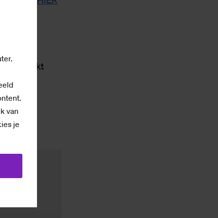
 en doe je
HIER
ter.
ur Zo werkt
eeld
ontent.
ik van
kies je