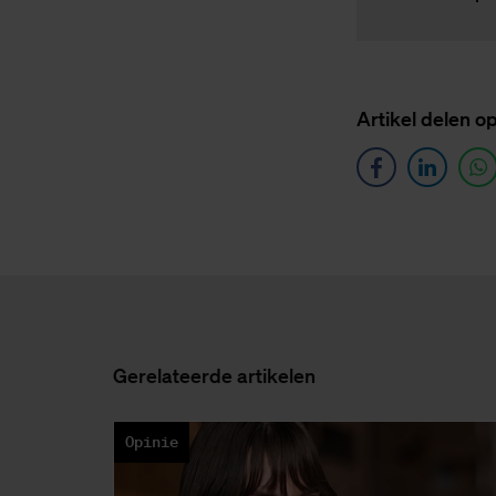
Ar­ti­kel de­len o
Ge­re­la­teer­de ar­ti­ke­len
Opinie