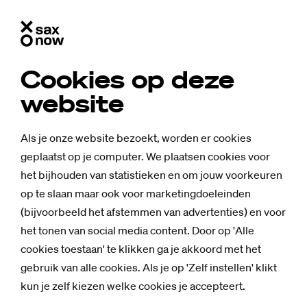
Saxnow
Co­mic: Zon, Zee... en Stress?!
Events
2025
Oktober
Cookies op deze
Stu­di­um Ge­ne­ra­le: Trau­ma
website
- het on­zich­ba­re, zicht­baar
ma­ken
Als je onze website bezoekt, worden er cookies
geplaatst op je computer. We plaatsen cookies voor
het bijhouden van statistieken en om jouw voorkeuren
op te slaan maar ook voor marketingdoeleinden
Tot vrij recent lag er bij Defensie een collectieve zwijgplicht
(bijvoorbeeld het afstemmen van advertenties) en voor
op praten over trauma. Nu heeft de NAVO een chatbot ‘first
het tonen van social media content. Door op 'Alle
aid to terror’ ontwikkeld voor mensen in conflictgebied.
cookies toestaan' te klikken ga je akkoord met het
Oorlog is grotesk en de mentale impact van oorlogsgeweld
gebruik van alle cookies. Als je op 'Zelf instellen' klikt
is enorm, aldus psychiater
Eric Vermetten
. Welke factoren
kun je zelf kiezen welke cookies je accepteert.
dragen bij aan de vorming van een trauma en hoe kun je die