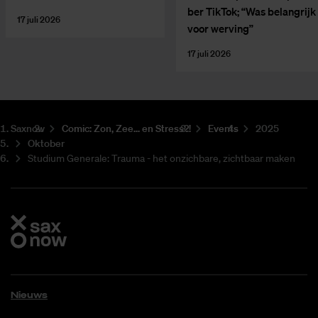
ber Tik­Tok; “Was be­lang­rijk
17 juli 2026
voor wer­ving”
17 juli 2026
Saxnow
Co­mic: Zon, Zee... en Stress?!
Events
2025
Oktober
Studium Generale: Trauma - het onzichbare, zichtbaar maken
Nieuws