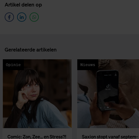
Ar­ti­kel de­len op
Ge­re­la­teer­de ar­ti­ke­len
Opinie
Nieuws
Co­mic: Zon, Zee... en Stress?!
Saxi­on stopt van­af sep­tem­