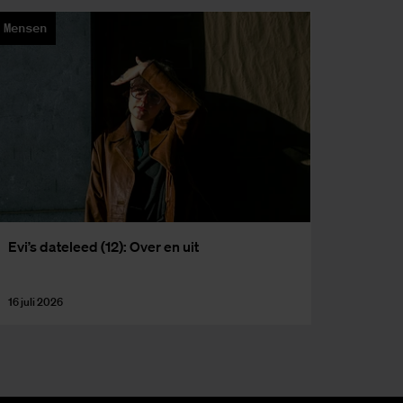
Mensen
Evi’s da­te­leed (12): Over en uit
16 juli 2026