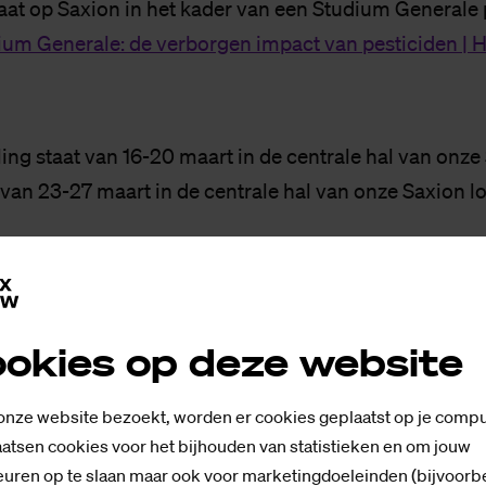
taat op Saxion in het kader van een Studium Genera
ium Generale: de verborgen impact van pesticiden |
ing staat van 16-20 maart in de centrale hal van onze
van 23-27 maart in de centrale hal van onze Saxion lo
lling is een initiatief van:
Natuur & Milieu, Parkinso
eniging.
Speciale dank aan Harrie Kiekebosch
okies op deze website
 onze website bezoekt, worden er cookies geplaatst op je compu
atsen cookies voor het bijhouden van statistieken en om jouw
e
uren op te slaan maar ook voor marketingdoeleinden (bijvoorb