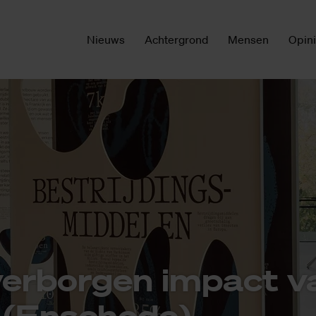
Nieuws
Achtergrond
Mensen
Opin
ver­bor­gen im­pact va
 (En­sche­de)