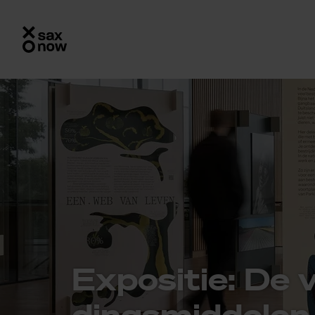
Ex­po­si­tie: De 
dings­mid­de­len