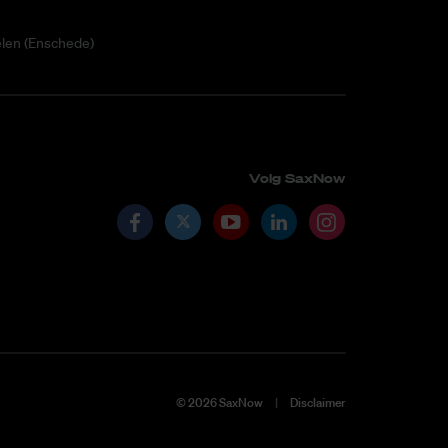
elen (Enschede)
Volg SaxNow
©
2026
SaxNow
Disclaimer