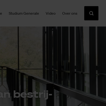
ie
Studium Generale
Video
Over ons
n be­strij­