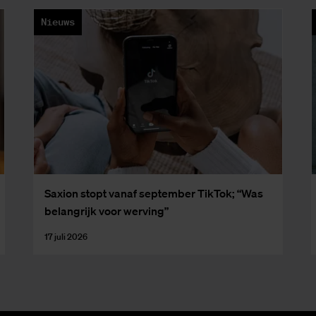
Nieuws
Saxi­on stopt van­af sep­tem­ber Tik­Tok; “Was
be­lang­rijk voor wer­ving”
17 juli 2026