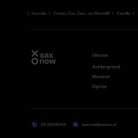
Saxnow
Co­mic: Zon, Zee... en Stress?!
Events
Nieuws
Achtergrond
Mensen
Opinie
06 22096165
saxnow@saxion.nl