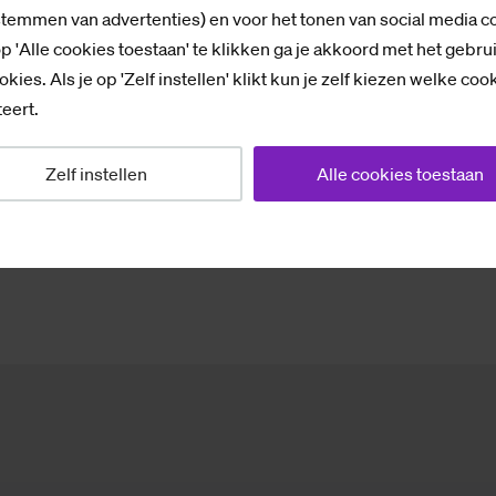
ale Hal Enschede, M.H. Tromplaan 28
stemmen van advertenties) en voor het tonen van social media c
p 'Alle cookies toestaan' te klikken ga je akkoord met het gebru
en tijd
okies. Als je op 'Zelf instellen' klikt kun je zelf kiezen welke coo
m 27 maart 2026
eert.
Zelf instellen
Alle cookies toestaan
p