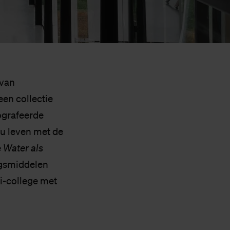
 van
een collectie
ografeerde
u leven met de
e
Water als
ingsmiddelen
ni-college met